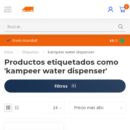
0
MENÚ
Envío mundial!
¡Excelente 
4.5
/5
Inicio
/
Etiquetas
/
kampeer water dispenser
Productos etiquetados como
'kampeer water dispenser'
Filtros