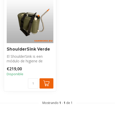
ShoulderSink Verde
El ShoulderSink is een
módulo de higiene de
manos completo y portátil
€219,00
con 5 litr...
Disponible
Mostrando
1
-
1
de 1