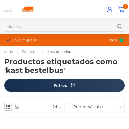
0
MENÚ
Envío mundial!
¡Excelente 
4.5
/5
Inicio
/
Etiquetas
/
kast bestelbus
Productos etiquetados como
'kast bestelbus'
Filtros