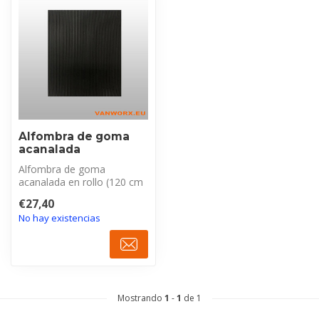
Alfombra de goma
acanalada
Alfombra de goma
acanalada en rollo (120 cm
ancho, 3 mm grosor). Ideal
€27,40
para remo...
No hay existencias
Mostrando
1
-
1
de 1