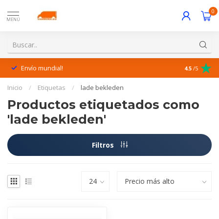
0
MENÚ
Envío mundial!
¡Excelente 
4.5
/5
Inicio
/
Etiquetas
/
lade bekleden
Productos etiquetados como
'lade bekleden'
Filtros