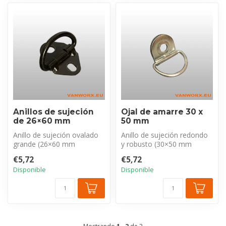
Anillos de sujeción
Ojal de amarre 30 x
de 26×60 mm
50 mm
Anillo de sujeción ovalado
Anillo de sujeción redondo
grande (26×60 mm
y robusto (30×50 mm
abertura, 7 mm grosor) de
abertura, 5 mm grosor) de
€5,72
€5,72
furgonetas...
furgone...
Disponible
Disponible