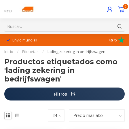
0
MENÚ
Envío mundial!
¡Excelente 
4.5
/5
Inicio
/
Etiquetas
/
lading zekering in bedrijfswagen
Productos etiquetados como
'lading zekering in
bedrijfswagen'
Filtros