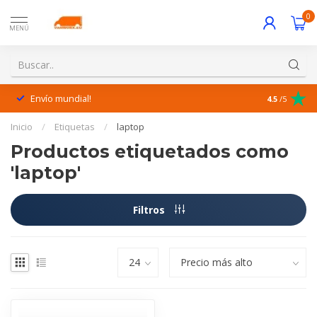
0
MENÚ
Envío mundial!
¡Excelente 
4.5
/5
Inicio
/
Etiquetas
/
laptop
Productos etiquetados como
'laptop'
Filtros