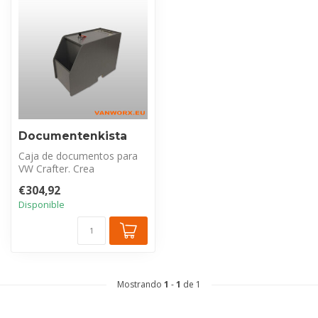
Documentenkista
Caja de documentos para
VW Crafter. Crea
almacenamiento extra
€304,92
organizado entre l...
Disponible
Mostrando
1
-
1
de 1