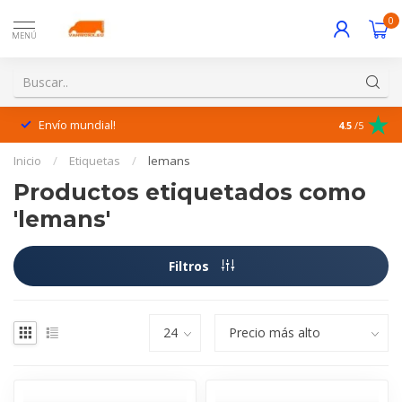
0
MENÚ
Envío mundial!
¡Excelente 
4.5
/5
Inicio
/
Etiquetas
/
lemans
Productos etiquetados como
'lemans'
Filtros