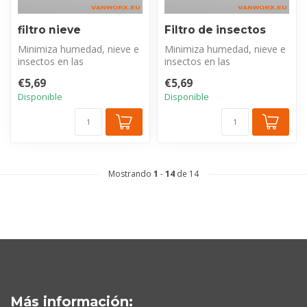
filtro nieve
Filtro de insectos
Minimiza humedad, nieve e
Minimiza humedad, nieve e
insectos en las
insectos en las
ventilaciones de techo. Un
ventilaciones de techo. Un
€5,69
€5,69
complemento...
complemento...
Disponible
Disponible
Mostrando
1
-
14
de 14
Más información: