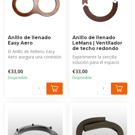
Anillo de llenado
Anillo de llenado
Easy Aero
LeMans | Ventilador
de techo redondo
El Anillo de Relleno Easy
Aero asegura una conexión
Experimente la sencilla
perfecta,estable e
solución para el espacio
impermeab...
entre el techo y el techo.
€33,00
€33,00
Los ...
Disponible
Disponible