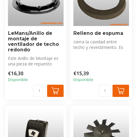
LeMans/Anillo de
Relleno de espuma
montaje de
cierra la cavidad entre
ventilador de techo
techo y revestimiento. Es
redondo
crucial para bloquear la
Este Anillo de Montaje es
pérdi...
una pieza de repuesto
esencial para el ventilador
€16,30
€15,39
Redo...
Disponible
Disponible