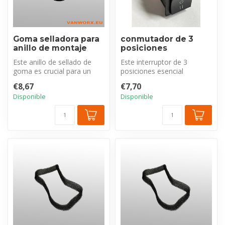
Goma selladora para
conmutador de 3
anillo de montaje
posiciones
Este anillo de sellado de
Este interruptor de 3
goma es crucial para un
posiciones esencial
sellado impermeable
controla precisamente la
€8,67
€7,70
adicional ...
función de su...
Disponible
Disponible