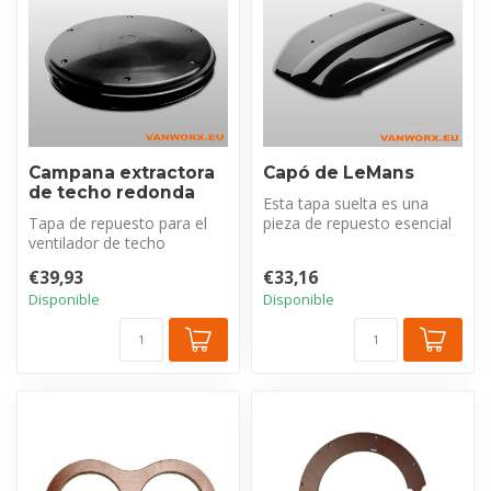
Campana extractora
Capó de LeMans
de techo redonda
Esta tapa suelta es una
Tapa de repuesto para el
pieza de repuesto esencial
ventilador de techo
para el ventilador LeMans.
eléctrico redondo. Esencial
Re...
€39,93
€33,16
para la...
Disponible
Disponible