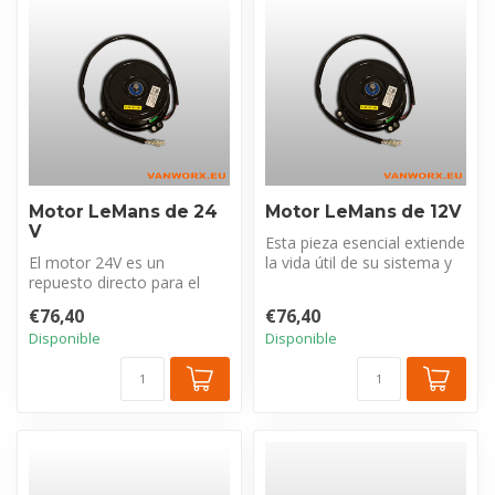
Motor LeMans de 24
Motor LeMans de 12V
V
Esta pieza esencial extiende
El motor 24V es un
la vida útil de su sistema y
repuesto directo para el
está diseñado para ser...
ventilador LeMans. Esta
€76,40
€76,40
pieza esenci...
Disponible
Disponible