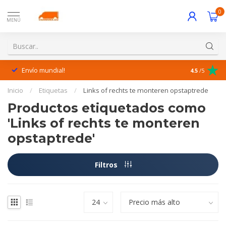
0
MENÚ
Envío mundial!
¡Excelente 
4.5
/5
Inicio
/
Etiquetas
/
Links of rechts te monteren opstaptrede
Productos etiquetados como
'Links of rechts te monteren
opstaptrede'
Filtros