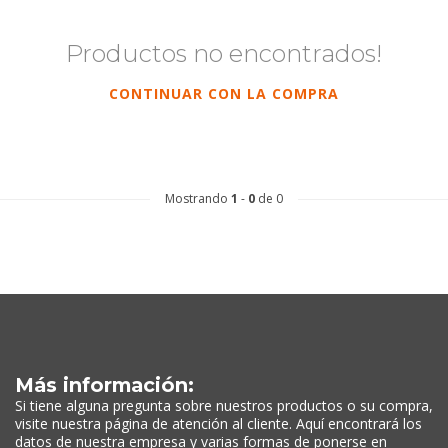
Productos no encontrados!
CONTINUAR CON LA COMPRA
Mostrando
1
-
0
de 0
Más información:
Si tiene alguna pregunta sobre nuestros productos o su compra,
visite nuestra página de atención al cliente. Aquí encontrará los
datos de nuestra empresa y varias formas de ponerse en