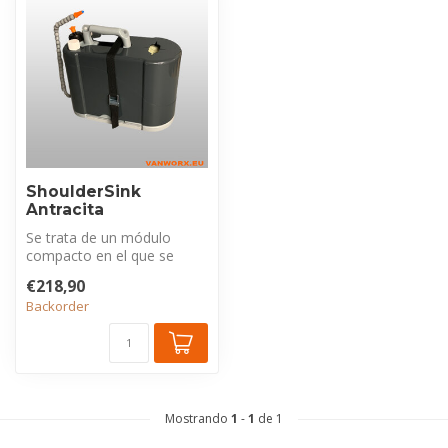
ShoulderSink
Antracita
Se trata de un módulo
compacto en el que se
integra un set completo
€218,90
para lavarse...
Backorder
Mostrando
1
-
1
de 1