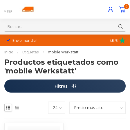
0
MENÚ
Envío mundial!
¡Excelente 
4.5
/5
Inicio
/
Etiquetas
/
mobile Werkstatt
Productos etiquetados como
'mobile Werkstatt'
Filtros