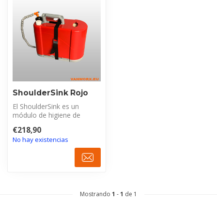
ShoulderSink Rojo
El ShoulderSink es un
módulo de higiene de
manos completo y portátil
€218,90
con 5 litro...
No hay existencias
Mostrando
1
-
1
de 1