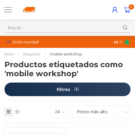
0
MENÚ
Envío mundial!
¡Excelente 
4.5
/5
Inicio
/
Etiquetas
/
mobile workshop
Productos etiquetados como
'mobile workshop'
Filtros