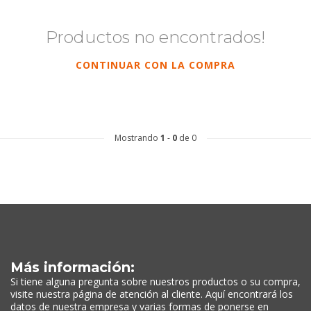
Productos no encontrados!
CONTINUAR CON LA COMPRA
Mostrando
1
-
0
de 0
Más información:
Si tiene alguna pregunta sobre nuestros productos o su compra,
visite nuestra página de atención al cliente. Aquí encontrará los
datos de nuestra empresa y varias formas de ponerse en