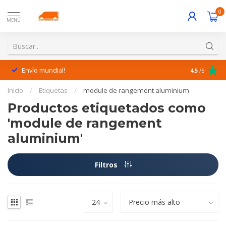
0
MENÚ
Envío mundial!
¡Excelente 
4.5
/5
Inicio
/
Etiquetas
/
module de rangement aluminium
Productos etiquetados como
'module de rangement
aluminium'
Filtros