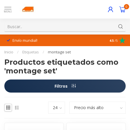
0
MENÚ
Envío mundial!
¡Excelente 
4.5
/5
Inicio
/
Etiquetas
/
montage set
Productos etiquetados como
'montage set'
Filtros