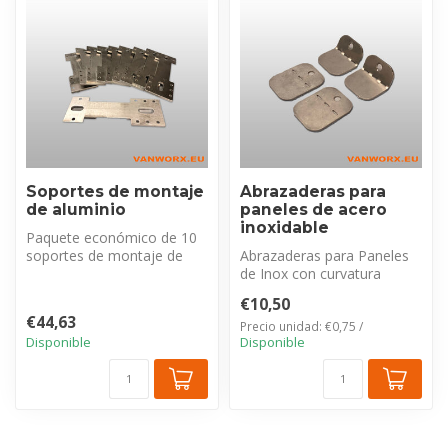
Soportes de montaje
Abrazaderas para
de aluminio
paneles de acero
inoxidable
Paquete económico de 10
soportes de montaje de
Abrazaderas para Paneles
aluminio (150 mm). Estos
de Inox con curvatura
soportes...
flexible para fijación
€10,50
universal ...
€44,63
Precio unidad: €0,75 /
Disponible
Disponible