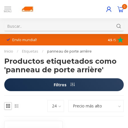
0
MENÚ
Envío mundial!
¡Excelente 
4.5
/5
Inicio
/
Etiquetas
/
panneau de porte arrière
Productos etiquetados como
'panneau de porte arrière'
Filtros