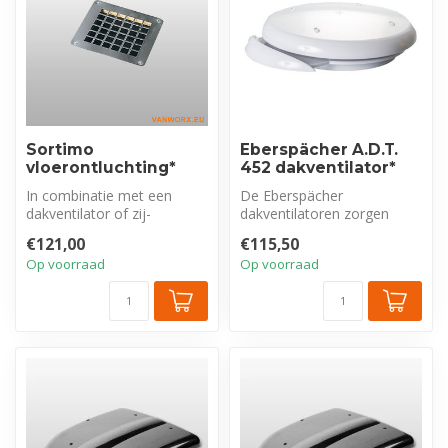
Sortimo
Eberspächer A.D.T.
vloerontluchting*
452 dakventilator*
In combinatie met een
De Eberspächer
dakventilator of zij-
dakventilatoren zorgen
ontluchting vormt deze
voor een optimale ventilatie
€121,00
€115,50
vloerontluchti...
van het voert...
Op voorraad
Op voorraad