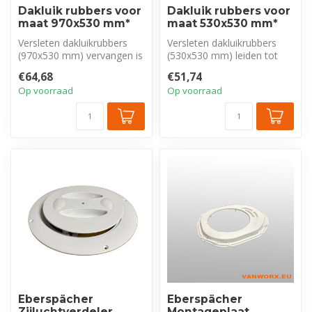
Dakluik rubbers voor
Dakluik rubbers voor
maat 970x530 mm*
maat 530x530 mm*
Versleten dakluikrubbers
Versleten dakluikrubbers
(970x530 mm) vervangen is
(530x530 mm) leiden tot
essentieel tegen lekkage en
lekkage. Deze complete set
€64,68
€51,74
t...
hoog...
Op voorraad
Op voorraad
Eberspächer
Eberspächer
Zijluchtverdeler
Montageplaat