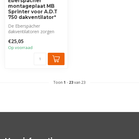
Eberspächer
montageplaat MB
Sprinter voor A.D.T
750 dakventilator*
De Eberspächer
dakventilatoren zorgen
voor een optimale ventilatie
€25,05
van het voert...
Op voorraad
Toon
1
-
23
van 23