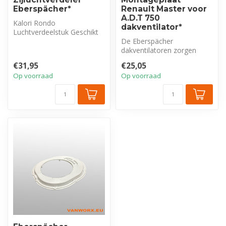
Eberspächer*
Renault Master voor
A.D.T 750
Kalori Rondo
dakventilator*
Luchtverdeelstuk Geschikt
voor Kalori Lateral
De Eberspächer
Dakventilatoren. Eenv...
dakventilatoren zorgen
voor een optimale ventilatie
€31,95
€25,05
van het voert...
Op voorraad
Op voorraad