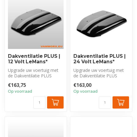
Dakventilatie PLUS |
Dakventilatie PLUS |
12 Volt LeMans*
24 Volt LeMans*
Upgrade uw voertuig met
Upgrade uw voertuig met
de Dakventilatie PLUS
de Dakventilatie PLUS
LeMans elektrische
LeMans elektrische
€163,75
€163,00
dakventilator v...
dakventilator v...
Op voorraad
Op voorraad