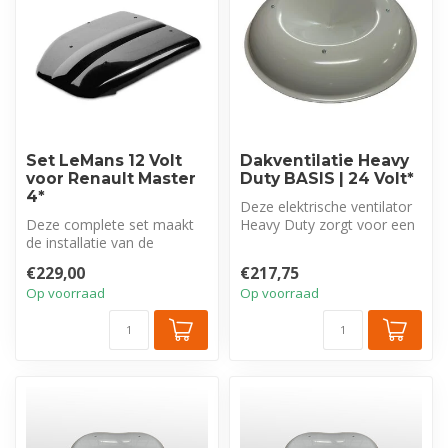
Set LeMans 12 Volt
Dakventilatie Heavy
voor Renault Master
Duty BASIS | 24 Volt*
4*
Deze elektrische ventilator
Deze complete set maakt
Heavy Duty zorgt voor een
de installatie van de
gezonde toe- en afvoer
krachtige LeMans 12V
van...
€229,00
€217,75
elektrische d...
Op voorraad
Op voorraad