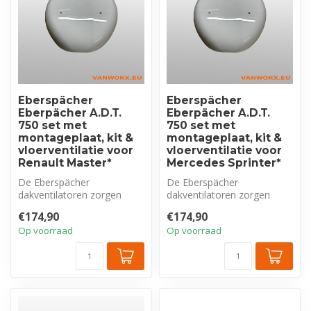
Eberspächer
Eberspächer
Eberpächer A.D.T.
Eberpächer A.D.T.
750 set met
750 set met
montageplaat, kit &
montageplaat, kit &
vloerventilatie voor
vloerventilatie voor
Renault Master*
Mercedes Sprinter*
De Eberspächer
De Eberspächer
dakventilatoren zorgen
dakventilatoren zorgen
voor een optimale ventilatie
voor een optimale ventilatie
€174,90
€174,90
van het voert...
van het voert...
Op voorraad
Op voorraad