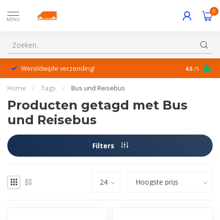
0
MENU
Wereldwijde verzending!
Uitstekende
4.5
/5
Home
/
Tags
/
Bus und Reisebus
Producten getagd met Bus
und Reisebus
Filters