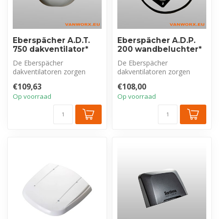
Eberspächer A.D.T.
Eberspächer A.D.P.
750 dakventilator*
200 wandbeluchter*
De Eberspächer
De Eberspächer
dakventilatoren zorgen
dakventilatoren zorgen
voor een optimale ventilatie
voor een optimale ventilatie
€109,63
€108,00
van het voert...
van het voert...
Op voorraad
Op voorraad