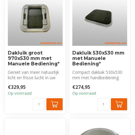
Dakluik groot
Dakluik 530x530 mm
970x530 mm met
met Manuele
Manuele Bediening*
Bediening*
Geniet van meer natuurlijk
Compact dakluik 530x530
licht en frisse lucht in uw
mm met handbediening
camper of caravan met dit...
voor camper & caravan.
€329,95
€274,95
Meer licht &...
Op voorraad
Op voorraad