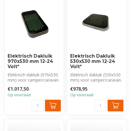
Elektrisch Dakluik
Elektrisch Dakluik
970x530 mm 12-24
530x530 mm 12-24
Volt*
Volt*
Elektrisch dakluik (970x530
Elektrisch dakluik (530x530
mm) voor camper/caravan.
mm) voor camper/caravan.
Met getinte koepel voor
Met getinte koepel voor
€1.017,50
€978,95
pri...
pri...
Op voorraad
Op voorraad