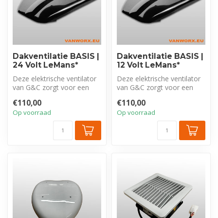
Dakventilatie BASIS |
Dakventilatie BASIS |
24 Volt LeMans*
12 Volt LeMans*
Deze elektrische ventilator
Deze elektrische ventilator
van G&C zorgt voor een
van G&C zorgt voor een
gezonde toe- en afvoer van
gezonde toe- en afvoer van
€110,00
€110,00
lu...
lu...
Op voorraad
Op voorraad