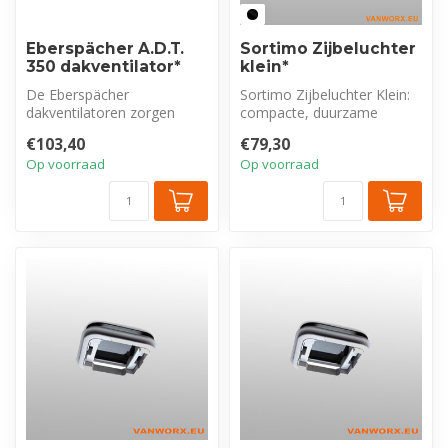
Eberspächer A.D.T.
Sortimo Zijbeluchter
350 dakventilator*
klein*
De Eberspächer
Sortimo Zijbeluchter Klein:
dakventilatoren zorgen
compacte, duurzame
voor een optimale ventilatie
zijwandventilatie (slechts
€103,40
€79,30
van het voert...
48mm u...
Op voorraad
Op voorraad