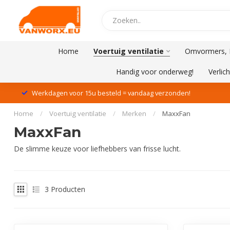
Home
Voertuig ventilatie
Omvormers, L
Handig voor onderweg!
Verlich
Werkdagen voor 15u besteld = vandaag verzonden!
Home
/
Voertuig ventilatie
/
Merken
/
MaxxFan
MaxxFan
De slimme keuze voor liefhebbers van frisse lucht.
3
Producten