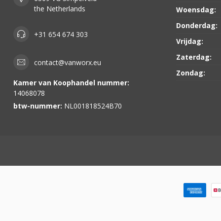
the Netherlands
Woensdag:
Donderdag:
+31 654 674 303
Vrijdag:
Zaterdag:
contact@vanworx.eu
Zondag:
Kamer van Koophandel nummer:
14068078
btw-nummer:
NL001818524B70