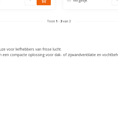
k
Vergelijk
Toon
1
-
3
van 3
e voor liefhebbers van frisse lucht.
an een compacte oplossing voor dak- of zijwandventilatie en vochtbe