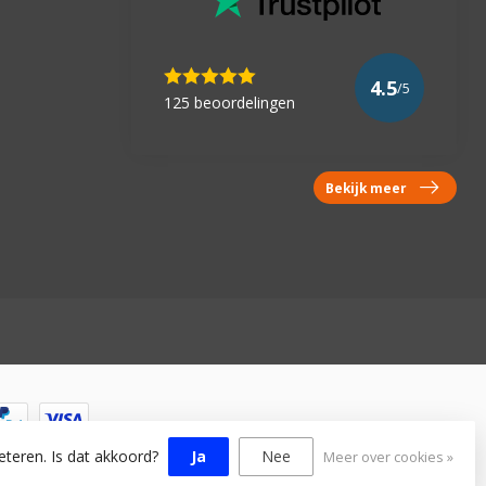
4.5
/5
125 beoordelingen
Bekijk meer
eteren. Is dat akkoord?
Ja
Nee
Meer over cookies »