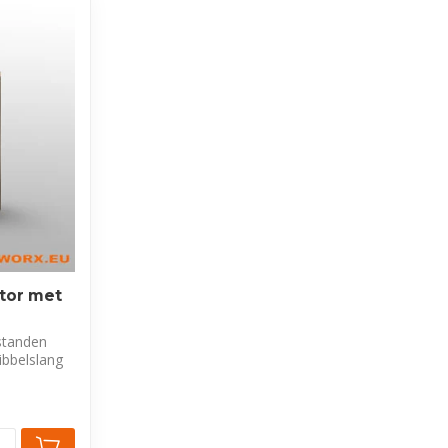
ator met
standen
ibbelslang