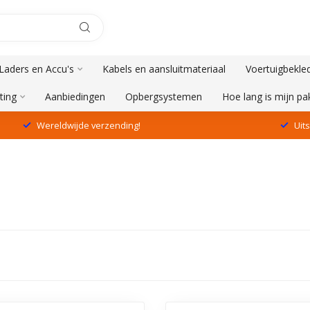
aders en Accu's
Kabels en aansluitmateriaal
Voertuigbekle
ting
Aanbiedingen
Opbergsystemen
Hoe lang is mijn p
Wereldwijde verzending!
Uit