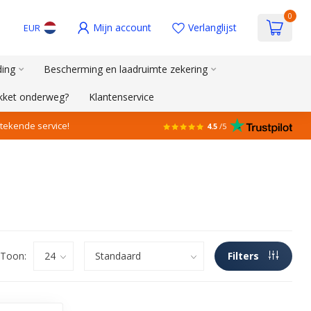
0
Mijn account
Verlanglijst
EUR
ding
Bescherming en laadruimte zekering
akket onderweg?
Klantenservice
stekende service!
4.5
/5
Toon:
Filters