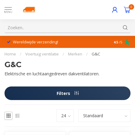
0
MENU
Wereldwijde verzending!
Uitstekende
4.5
/5
Home
/
Voertuig ventilatie
/
Merken
/
G&C
G&C
Elektrische en luchtaangedreven dakventilatoren.
Filters