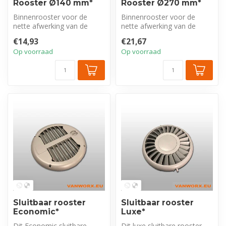
Rooster Ø140 mm*
Rooster Ø270 mm*
Binnenrooster voor de
Binnenrooster voor de
nette afwerking van de
nette afwerking van de
hemel in uw bedrijfswagen.
hemel in uw bedrijfswagen.
€14,93
€21,67
Ø140 mm,...
Grote di...
Op voorraad
Op voorraad
Sluitbaar rooster
Sluitbaar rooster
Economic*
Luxe*
Dit Economic sluitbare
Dit luxe sluitbare rooster