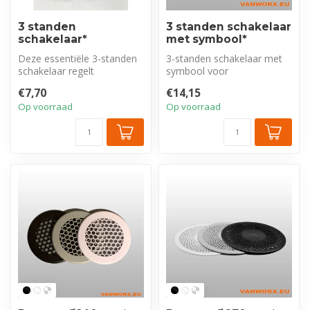
3 standen
3 standen schakelaar
schakelaar*
met symbool*
Deze essentiële 3-standen
3-standen schakelaar met
schakelaar regelt
symbool voor
nauwkeurig de functie van
ventilatieregeling: afzuigen,
€7,70
€14,15
uw ventila...
aanzuigen of...
Op voorraad
Op voorraad