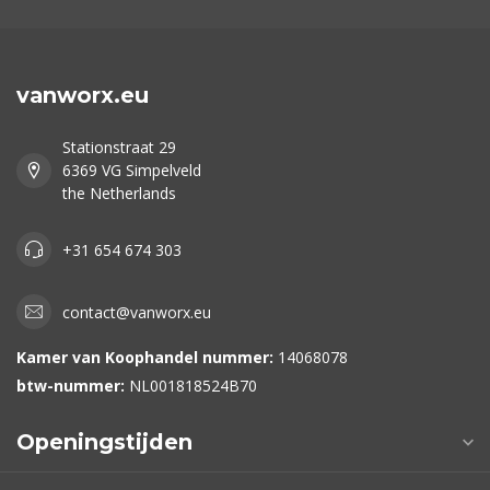
vanworx.eu
Stationstraat 29
6369 VG Simpelveld
the Netherlands
+31 654 674 303
contact@vanworx.eu
Kamer van Koophandel nummer:
14068078
btw-nummer:
NL001818524B70
Openingstijden