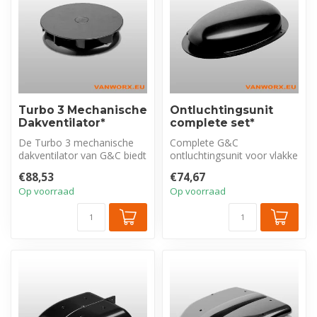
Turbo 3 Mechanische
Ontluchtingsunit
Dakventilator*
complete set*
De Turbo 3 mechanische
Complete G&C
dakventilator van G&C biedt
ontluchtingsunit voor vlakke
een compacte en effectieve
daken. Geruisloze ABS
€88,53
€74,67
op...
dakventilator zo...
Op voorraad
Op voorraad