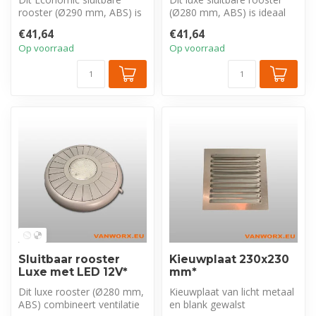
rooster (Ø290 mm, ABS) is
(Ø280 mm, ABS) is ideaal
ideaal voor een
voor interne afwerking. De
€41,64
€41,64
prijsbewuste af...
k...
Op voorraad
Op voorraad
Sluitbaar rooster
Kieuwplaat 230x230
Luxe met LED 12V*
mm*
Dit luxe rooster (Ø280 mm,
Kieuwplaat van licht metaal
ABS) combineert ventilatie
en blank gewalst