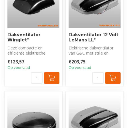
Dakventilator
Dakventilator 12 Volt
Winglet*
LeMans LL*
Deze compacte en
Elektrische dakventilator
efficiënte elektrische
van G&C met stille en
ventilator zorgt voor een
zuinige borstelloze motor.
€123,57
€203,75
gezondere omge...
Met 1...
Op voorraad
Op voorraad