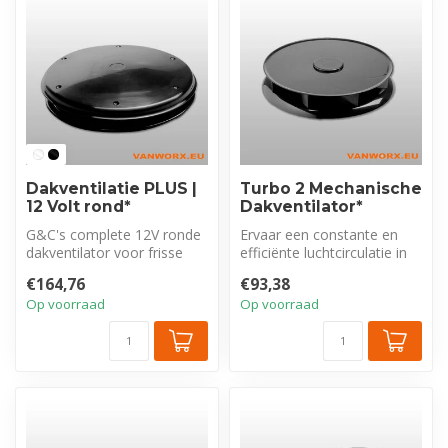
Dakventilatie PLUS |
Turbo 2 Mechanische
12 Volt rond*
Dakventilator*
G&C's complete 12V ronde
Ervaar een constante en
dakventilator voor frisse
efficiënte luchtcirculatie in
lucht. Krachtige toe- &
uw voertuig met de Turbo2
€164,76
€93,38
afvoe...
...
Op voorraad
Op voorraad