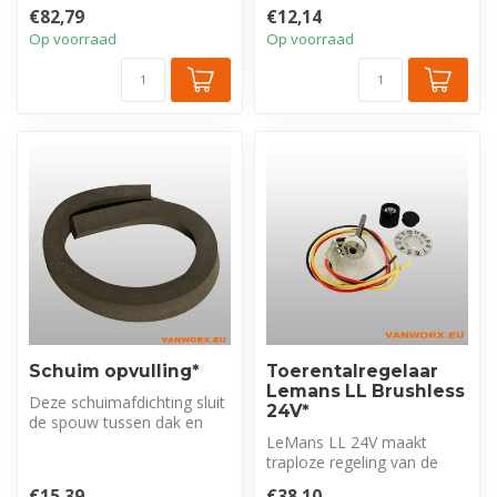
met sfeer. Het is voorzien...
€82,79
€12,14
Op voorraad
Op voorraad
Schuim opvulling*
Toerentalregelaar
Lemans LL Brushless
Deze schuimafdichting sluit
24V*
de spouw tussen dak en
hemelbekleding af. Cruciaal
LeMans LL 24V maakt
o...
traploze regeling van de
ventilator mogelijk door de
€15,39
€38,10