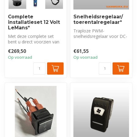
Complete
Snelheidsregelaar/
installatieset 12 Volt
toerentalregelaar*
LeMans*
Traploze PWM-
Met deze complete set
snelheidsregelaar voor DC-
bent u direct voorzien van
motoren en ventilatoren.
alle benodigdheden voor de
Regelt de draais...
€269,50
€61,55
vakk...
Op voorraad
Op voorraad