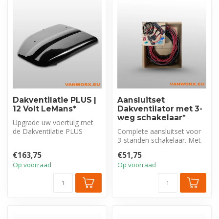
Dakventilatie PLUS |
Aansluitset
12 Volt LeMans*
Dakventilator met 3-
weg schakelaar*
Upgrade uw voertuig met
de Dakventilatie PLUS
Complete aansluitset voor
LeMans elektrische
3-standen schakelaar. Met
dakventilator v...
8 mtr kabel, ribbelslang en
€163,75
€51,75
...
Op voorraad
Op voorraad