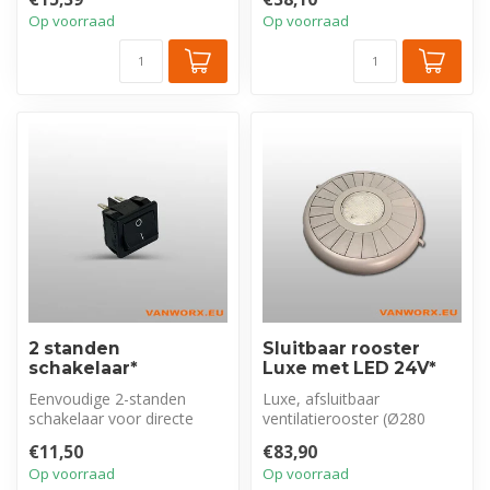
stuursp...
Op voorraad
Op voorraad
2 standen
Sluitbaar rooster
schakelaar*
Luxe met LED 24V*
Eenvoudige 2-standen
Luxe, afsluitbaar
schakelaar voor directe
ventilatierooster (Ø280
bediening: aanzetten en
mm) voor dakventilatoren.
€11,50
€83,90
uitzetten. ...
Voorzien van...
Op voorraad
Op voorraad