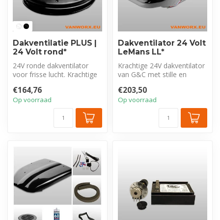
Dakventilatie PLUS |
Dakventilator 24 Volt
24 Volt rond*
LeMans LL*
24V ronde dakventilator
Krachtige 24V dakventilator
voor frisse lucht. Krachtige
van G&C met stille en
toe- & afvoer (850m³/u).
energiezuinige borstelloze
€164,76
€203,50
Un...
mot...
Op voorraad
Op voorraad