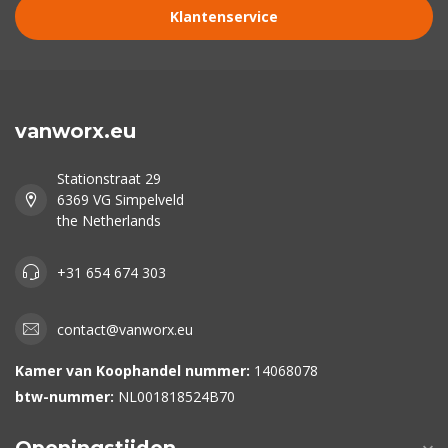
Klantenservice
vanworx.eu
Stationstraat 29
6369 VG Simpelveld
the Netherlands
+31 654 674 303
contact@vanworx.eu
Kamer van Koophandel nummer:
14068078
btw-nummer:
NL001818524B70