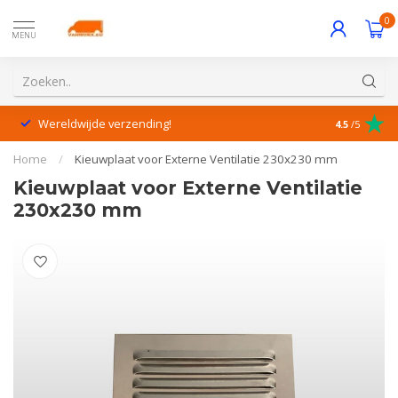
0
MENU
Wereldwijde verzending!
Uitstekende
4.5
/5
Home
/
Kieuwplaat voor Externe Ventilatie 230x230 mm
Kieuwplaat voor Externe Ventilatie
230x230 mm