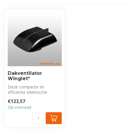
Dakventilator
Winglet*
Deze compacte en
efficiënte elektrische
ventilator zorgt voor een
€123,57
gezondere omge...
Op voorraad