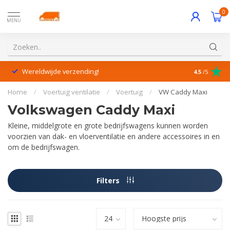
0
MENU
Wereldwijde verzending!
Uitstekende
4.5
/5
Home
/
Voertuig ventilatie
/
Voertuig
/
VW Caddy Maxi
Volkswagen Caddy Maxi
Kleine, middelgrote en grote bedrijfswagens kunnen worden
voorzien van dak- en vloerventilatie en andere accessoires in en
om de bedrijfswagen.
Filters