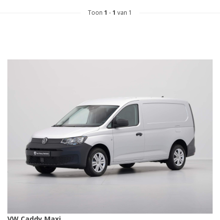
Toon
1
-
1
van 1
VW Caddy Maxi