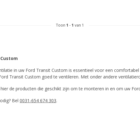
Toon
1
-
1
van 1
t Custom
ilatie in uw Ford Transit Custom is essentieel voor een comfortabel ve
ord Transit Custom goed te ventileren. Met onder andere ventilatiero
u hier de producten die geschikt zijn om te monteren in en om uw For
nodig? Bel
0031-654 674 303
.