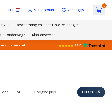
0
Mijn account
Verlanglijst
EUR
ding
Bescherming en laadruimte zekering
akket onderweg?
Klantenservice
stekende service!
4.5
/5
Toon:
Filters