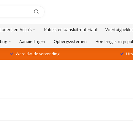
aders en Accu's
Kabels en aansluitmateriaal
Voertuigbekle
ting
Aanbiedingen
Opbergsystemen
Hoe lang is mijn p
Wereldwijde verzending!
Uit