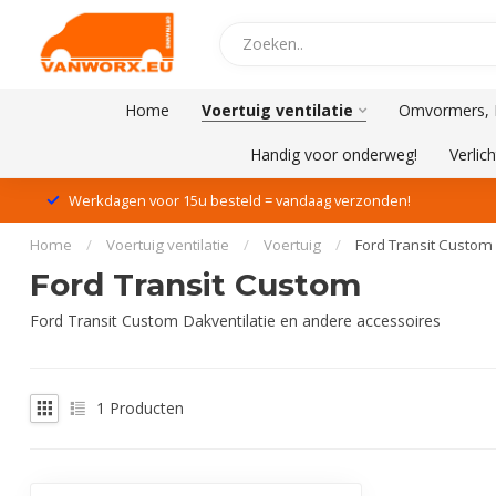
Home
Voertuig ventilatie
Omvormers, L
Handig voor onderweg!
Verlich
Werkdagen voor 15u besteld = vandaag verzonden!
Home
/
Voertuig ventilatie
/
Voertuig
/
Ford Transit Custom
Ford Transit Custom
Ford Transit Custom Dakventilatie en andere accessoires
1
Producten