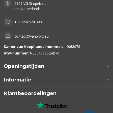
6369 VG Simpelveld
the Netherlands
+31 654 674 303
contact@vanworx.eu
Kamer van Koophandel nummer:
14068078
btw-nummer:
NL001818524B70
Openingstijden
Informatie
Klantbeoordelingen