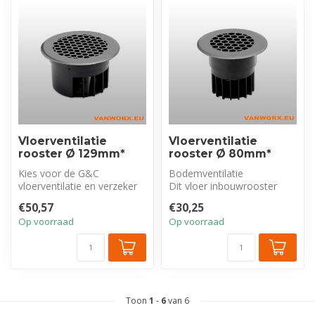
Vloerventilatie
Vloerventilatie
rooster Ø 129mm*
rooster Ø 80mm*
Kies voor de G&C
Bodemventilatie
vloerventilatie en verzeker
Dit vloer inbouwrooster
uzelf van een constante
zorgt voor afvoer van
€50,57
€30,25
luchtstroom...
laaghangende gas...
Op voorraad
Op voorraad
Toon
1
-
6
van 6