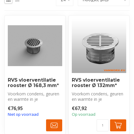
RVS vloerventilatie
RVS vloerventilatie
rooster Ø 168,3 mm*
rooster Ø 132mm*
Voorkom condens, geuren
Voorkom condens, geuren
en warmte in je
en warmte in je
bedrijfswagen met dit
bedrijfswagen met dit
€76,95
€67,92
robuuste RVS vloer...
robuuste RVS vloer...
Niet op voorraad
Op voorraad