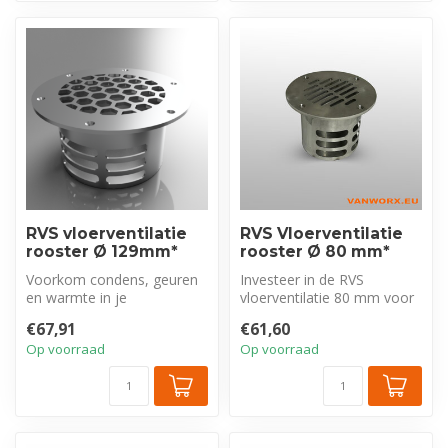
RVS vloerventilatie
RVS Vloerventilatie
rooster Ø 129mm*
rooster Ø 80 mm*
Voorkom condens, geuren
Investeer in de RVS
en warmte in je
vloerventilatie 80 mm voor
bedrijfswagen met dit
een gegarandeerd frissere
€67,91
€61,60
robuuste RVS vloer...
en aang...
Op voorraad
Op voorraad