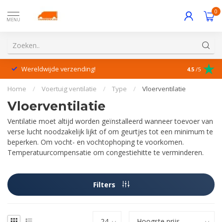
0
MENU
Wereldwijde verzending!
Uitstekende
4.5
/5
Home
/
Voertuig ventilatie
/
Type
/
Vloerventilatie
Vloerventilatie
Ventilatie moet altijd worden geïnstalleerd wanneer toevoer van
verse lucht noodzakelijk lijkt of om geurtjes tot een minimum te
beperken. Om vocht- en vochtophoping te voorkomen.
Temperatuurcompensatie om congestiehitte te verminderen.
Filters