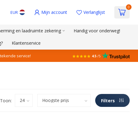
0
Mijn account
Verlanglijst
EUR
erming en laadruimte zekering
Handig voor onderweg!
g?
Klantenservice
stekende service!
4.5
/5
Toon:
Filters