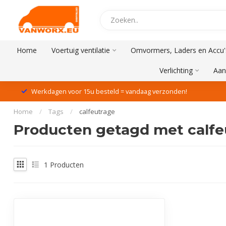
Home
Voertuig ventilatie
Omvormers, Laders en Accu'
Verlichting
Aan
Werkdagen voor 15u besteld = vandaag verzonden!
Home
/
Tags
/
calfeutrage
Producten getagd met calfe
1
Producten