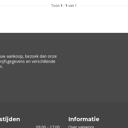
Toon
1
-
1
van 1
f uw aankoop, bezoek dan onze
drijfsgegevens en verschillende
n.
stijden
Informatie
09.00 - 17.00
Over vanworx