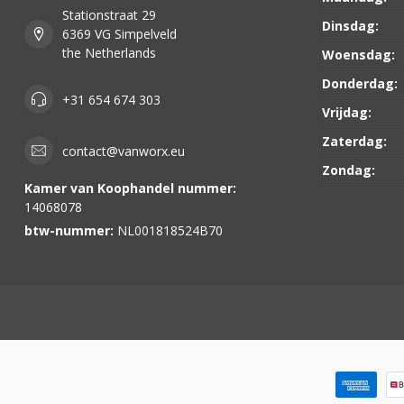
Stationstraat 29
Dinsdag:
6369 VG Simpelveld
the Netherlands
Woensdag:
Donderdag:
+31 654 674 303
Vrijdag:
Zaterdag:
contact@vanworx.eu
Zondag:
Kamer van Koophandel nummer:
14068078
btw-nummer:
NL001818524B70