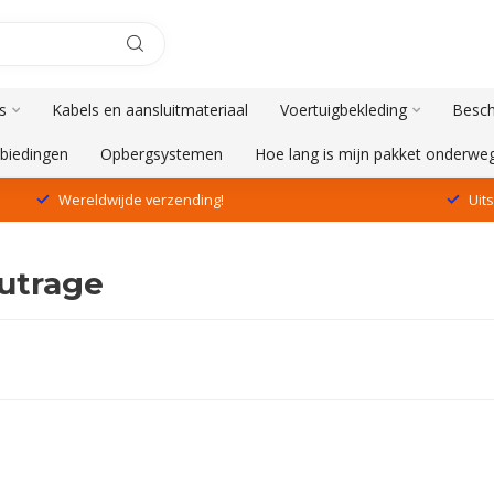
s
Kabels en aansluitmateriaal
Voertuigbekleding
Besch
biedingen
Opbergsystemen
Hoe lang is mijn pakket onderwe
Wereldwijde verzending!
Uit
utrage