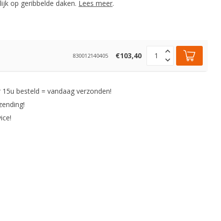
jk op geribbelde daken.
Lees meer
.
€103,40
830012140405
 15u besteld = vandaag verzonden!
zending!
ice!