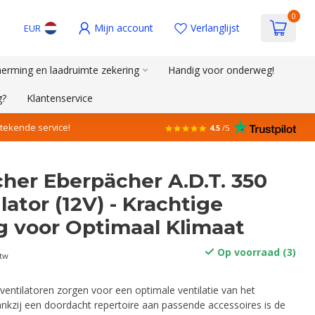
0
Mijn account
Verlanglijst
EUR
erming en laadruimte zekering
Handig voor onderweg!
g?
Klantenservice
stekende service!
4.5
/5
her Eberpächer A.D.T. 350
ator (12V) - Krachtige
g voor Optimaal Klimaat
Op voorraad (3)
btw
entilatoren zorgen voor een optimale ventilatie van het
Dankzij een doordacht repertoire aan passende accessoires is de