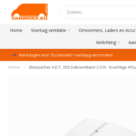
Home
Voertuig ventilatie
Omvormers, Laders en Accu'
Verlichting
Aan
Werkdagen voor 15u besteld = vandaag verzonden!
Home
/
Eberpächer A.D.T. 350 Dakventilator (12V) - Krachtige Af