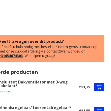
Heeft u vragen over dit product?
Of heeft u hulp nodig met bestellen? Neem gerust contact op
met onze supportafdeling via
contact@vanworx.eu
of
+31654674303
. Wij helpen u graag!
erde producten
nsluitset Dakventilator met 3-weg
hakelaar*
€51,75
voorraad
elheidsregelaar/ toerentalregelaar*
€61,55