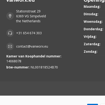
Maandag:
Stationstraat 29
Dinsdag:
6369 VG Simpelveld
the Netherlands
Woensdag:
Donderdag:
+31 654 674 303
Vrijdag:
Zaterdag:
contact@vanworx.eu
Zondag:
Kamer van Koophandel nummer:
14068078
btw-nummer:
NL001818524B70