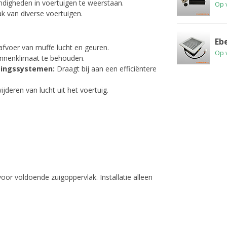
igheden in voertuigen te weerstaan.
Op 
ak van diverse voertuigen.
Eb
fvoer van muffe lucht en geuren.
Op 
nnenklimaat te behouden.
singssystemen:
Draagt bij aan een efficiëntere
jderen van lucht uit het voertuig.
voor voldoende zuigoppervlak. Installatie alleen