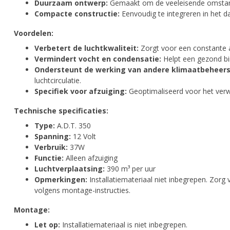
Duurzaam ontwerp:
Gemaakt om de veeleisende omstand
Compacte constructie:
Eenvoudig te integreren in het d
Voordelen:
Verbetert de luchtkwaliteit:
Zorgt voor een constante a
Vermindert vocht en condensatie:
Helpt een gezond bi
Ondersteunt de werking van andere klimaatbeheer
luchtcirculatie.
Specifiek voor afzuiging:
Geoptimaliseerd voor het verwi
Technische specificaties:
Type:
A.D.T. 350
Spanning:
12 Volt
Verbruik:
37W
Functie:
Alleen afzuiging
Luchtverplaatsing:
390 m³ per uur
Opmerkingen:
Installatiemateriaal niet inbegrepen. Zorg 
volgens montage-instructies.
Montage:
Let op:
Installatiemateriaal is niet inbegrepen.