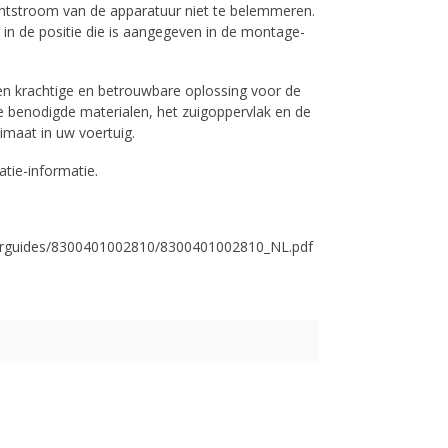
htstroom van de apparatuur niet te belemmeren.
in de positie die is aangegeven in de montage-
en krachtige en betrouwbare oplossing voor de
 de benodigde materialen, het zuigoppervlak en de
imaat in uw voertuig.
atie-informatie.
userguides/8300401002810/8300401002810_NL.pdf