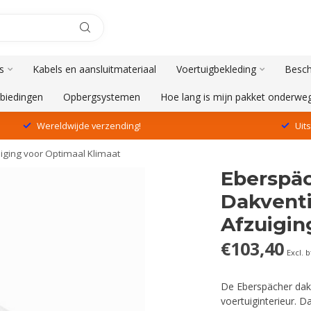
s
Kabels en aansluitmateriaal
Voertuigbekleding
Besch
biedingen
Opbergsystemen
Hoe lang is mijn pakket onderwe
Wereldwijde verzending!
Uit
zuiging voor Optimaal Klimaat
Eberspäc
Dakventil
Afzuigin
€103,40
Excl. 
De Eberspächer dakv
voertuiginterieur. 