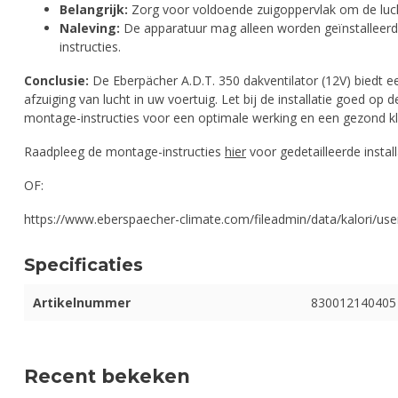
Belangrijk:
Zorg voor voldoende zuigoppervlak om de luc
Naleving:
De apparatuur mag alleen worden geïnstalleerd 
instructies.
Conclusie:
De Eberpächer A.D.T. 350 dakventilator (12V) biedt e
afzuiging van lucht in uw voertuig. Let bij de installatie goed op
montage-instructies voor een optimale werking en een gezond kl
Raadpleeg de montage-instructies
hier
voor gedetailleerde install
OF:
https://www.eberspaecher-climate.com/fileadmin/data/kalori/
Specificaties
Artikelnummer
830012140405
Recent bekeken