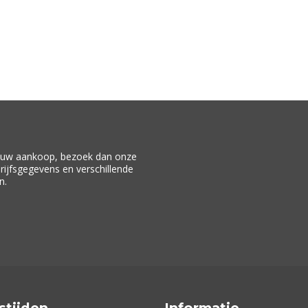
f uw aankoop, bezoek dan onze
drijfsgegevens en verschillende
n.
stijden
Informatie