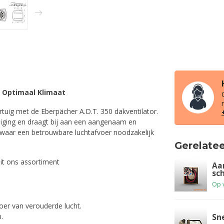
r Optimaal Klimaat
rtuig met de Eberpächer A.D.T. 350 dakventilator.
zuiging en draagt bij aan een aangenaam en
 waar een betrouwbare luchtafvoer noodzakelijk
Gerelate
uit ons assortiment
Aa
sc
Op 
er van verouderde lucht.
.
Sn