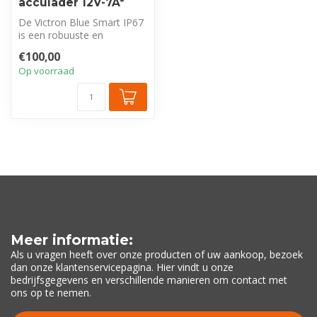
acculader 12V-7A*
De Victron Blue Smart IP67
is een robuuste en
efficiënte 12V 7A acculader
€100,00
met Bl...
Op voorraad
Meer informatie:
Als u vragen heeft over onze producten of uw aankoop, bezoek
dan onze klantenservicepagina. Hier vindt u onze
bedrijfsgegevens en verschillende manieren om contact met
ons op te nemen.