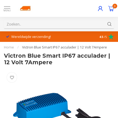
0
MENU
Wereldwijde verzending!
Uitstekende
4.5
/5
Home
/
Victron Blue Smart IP67 acculader | 12 Volt 7Ampere
Victron Blue Smart IP67 acculader |
12 Volt 7Ampere