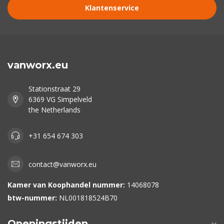
Klantenservice
vanworx.eu
Stationstraat 29
6369 VG Simpelveld
the Netherlands
+31 654 674 303
contact@vanworx.eu
Kamer van Koophandel nummer:
14068078
btw-nummer:
NL001818524B70
Openingstijden