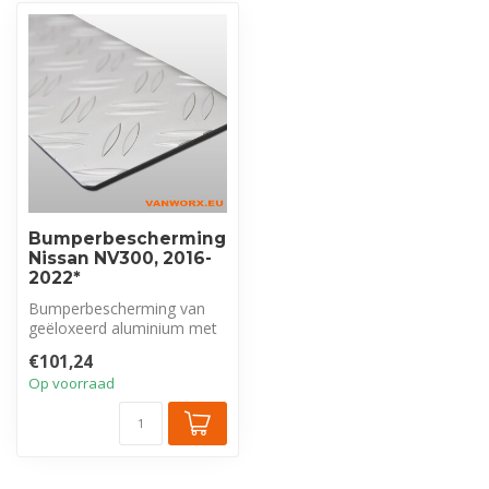
Bumperbescherming
Nissan NV300, 2016-
2022*
Bumperbescherming van
geëloxeerd aluminium met
tranenprofiel, exclusief voor
€101,24
Nis...
Op voorraad