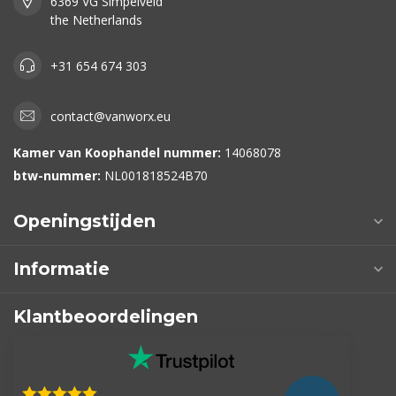
6369 VG Simpelveld
the Netherlands
+31 654 674 303
contact@vanworx.eu
Kamer van Koophandel nummer:
14068078
btw-nummer:
NL001818524B70
Openingstijden
Informatie
Klantbeoordelingen