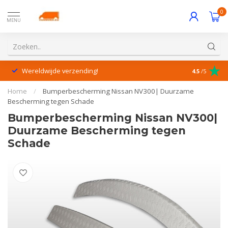
0
MENU
Wereldwijde verzending!
Uitstekende
4.5
/5
Home
/
Bumperbescherming Nissan NV300| Duurzame
Bescherming tegen Schade
Bumperbescherming Nissan NV300|
Duurzame Bescherming tegen
Schade