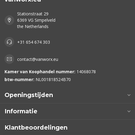
Stationstraat 29
6369 VG Simpelveld
the Netherlands
+31 654 674 303
contact@vanworx.eu
Kamer van Koophandel nummer:
14068078
btw-nummer:
NL001818524B70
Openingstijden
Informatie
Klantbeoordelingen