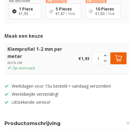
No discount
3%
Korting
5%
Korting
1 Piece
5 Pieces
10 Pieces
€1,93
€1,87
/ Stuk
€1,83
/ Stuk
Maak een keuze
Klemprofiel 1-2 mm per
meter
€1,93
RU10-100
Op voorraad
Werkdagen voor 15u besteld = vandaag verzonden!
Wereldwijde verzending!
Uitstekende service!
Productomschrijving