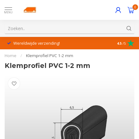
0
MENU
Wereldwijde verzending!
Uitstekende
4.5
/5
Home
/
Klemprofiel PVC 1-2 mm
Klemprofiel PVC 1-2 mm