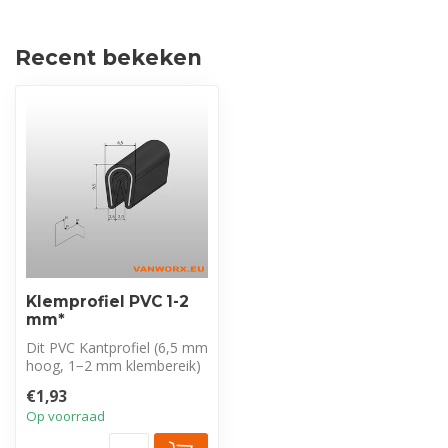
Recent bekeken
Klemprofiel PVC 1-2
mm*
Dit PVC Kantprofiel (6,5 mm
hoog, 1−2 mm klembereik)
met stalen inlage
€1,93
beschermt...
Op voorraad