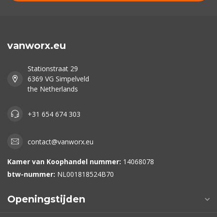
vanworx.eu
Stationstraat 29
6369 VG Simpelveld
the Netherlands
+31 654 674 303
contact@vanworx.eu
Kamer van Koophandel nummer:
14068078
btw-nummer:
NL001818524B70
Openingstijden