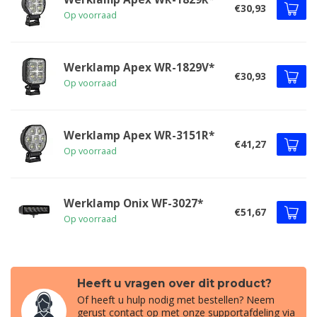
€30,93
Op voorraad
Werklamp Apex WR-1829V*
€30,93
Op voorraad
Werklamp Apex WR-3151R*
€41,27
Op voorraad
Werklamp Onix WF-3027*
€51,67
Op voorraad
Heeft u vragen over dit product?
Of heeft u hulp nodig met bestellen? Neem
gerust contact op met onze supportafdeling via