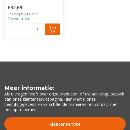
bescherming en 200cm
€32,69
kabel. Dankzi...
Stukprijs: €43,82 /
Op voorraad
Meer informatie:
Als u vragen heeft over onze producten of uw aankoop, bezoek
dan onze klantenservicepagina. Hier vindt u onze
bedrijfsgegevens en verschillende manieren om contact met
ons op te nemen.
Klantenservice