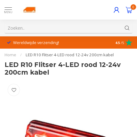
0
MENU
Wereldwijde verzending!
Uitstekende
4.5
/5
Home
/
LED R10 Flitser 4-LED rood 12-24v 200cm kabel
LED R10 Flitser 4-LED rood 12-24v
200cm kabel