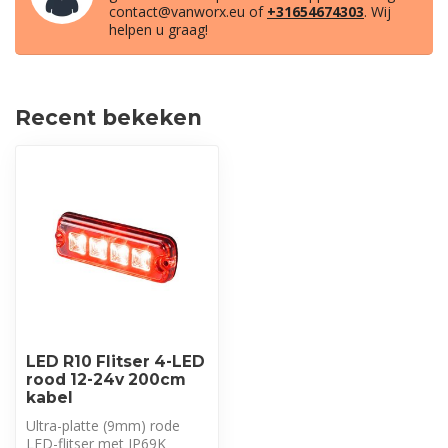
contact@vanworx.eu
of
+31654674303
. Wij
helpen u graag!
Recent bekeken
LED R10 Flitser 4-LED
rood 12-24v 200cm
kabel
Ultra-platte (9mm) rode
LED-flitser met IP69K