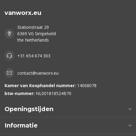
vanworx.eu
Stationstraat 29
6369 VG Simpelveld
the Netherlands
+31 654 674 303
contact@vanworx.eu
Kamer van Koophandel nummer:
14068078
btw-nummer:
NL001818524B70
Openingstijden
Informatie