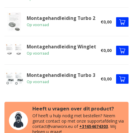
Montagehandleiding Turbo 2
€0,00
Op voorraad
Montagehandleiding Winglet
€0,00
Op voorraad
Montagehandleiding Turbo 3
€0,00
Op voorraad
Heeft u vragen over dit product?
Of heeft u hulp nodig met bestellen? Neem
gerust contact op met onze supportafdeling via
contact@vanworx.eu
of
+31654674303
. Wij
helpen u graag!