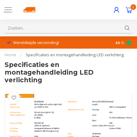
0
MENU
Wereldwijde verzending!
Uitstekende
4.5
/5
Home
/
Specificaties en montagehandleiding LED verlichting
Specificaties en
montagehandleiding LED
verlichting