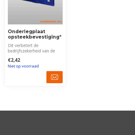
Onderlegplaat
opsteekbevestiging*
Dit verbetert de
bedrijfszekerheid van de
lamp. De onderlegplaat is
€2,42
universeel, ...
Niet op voorraad