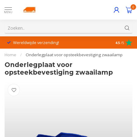
0
MENU
Wereldwijde verzending!
Uitstekende
4.5
/5
Home
/
Onderlegplaat voor opsteekbevestiging zwaailamp
Onderlegplaat voor
opsteekbevestiging zwaailamp