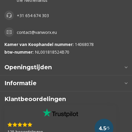
the Netherlands
+31 654 674 303
contact@vanworx.eu
Kamer van Koophandel nummer:
14068078
btw-nummer:
NL001818524B70
Openingstijden
Informatie
Klantbeoordelingen
4.5
/5
125 beoordelingen