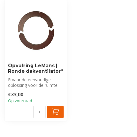
Opvulring LeMans |
Ronde dakventilator*
Ervaar de eenvoudige
oplossing voor de ruimte
tussen het dak en de hemel.
€33,00
De gat...
Op voorraad