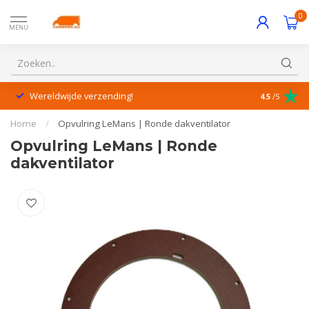
0
MENU
Wereldwijde verzending!
Uitstekende
4.5
/5
Home
/
Opvulring LeMans | Ronde dakventilator
Opvulring LeMans | Ronde
dakventilator