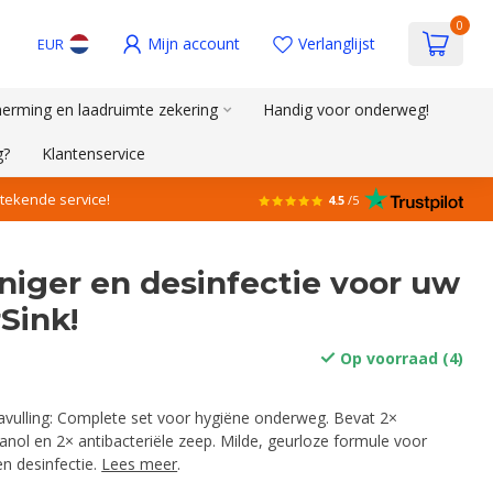
0
Mijn account
Verlanglijst
EUR
erming en laadruimte zekering
Handig voor onderweg!
g?
Klantenservice
stekende service!
4.5
/5
iniger en desinfectie voor uw
Sink!
Op voorraad (4)
vulling: Complete set voor hygiëne onderweg. Bevat 2×
anol en 2× antibacteriële zeep. Milde, geurloze formule voor
en desinfectie.
Lees meer
.