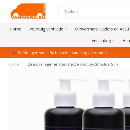
Home
Voertuig ventilatie
Omvormers, Laders en Accu'
Verlichting
Aan
Werkdagen voor 15u besteld = vandaag verzonden!
Home
/
Zeep, reiniger en desinfectie voor uw ShoulderSink!