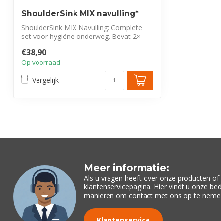
ShoulderSink MIX navulling*
ShoulderSink MIX Navulling: Complete
set voor hygiëne onderweg. Bevat 2×
handrei...
€38,90
Op voorraad
Vergelijk
Meer informatie:
Als u vragen heeft over onze producten o
klantenservicepagina. Hier vindt u onze be
manieren om contact met ons op te neme
Klantenservice