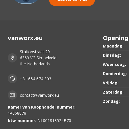
vanworx.eu
Opening
Maandag:
Stationstraat 29
Dinsdag:
6369 VG Simpelveld
the Netherlands
Woensdag:
Donderdag:
+31 654 674 303
Vrijdag:
Zaterdag:
contact@vanworx.eu
Zondag:
Kamer van Koophandel nummer:
14068078
btw-nummer:
NL001818524B70