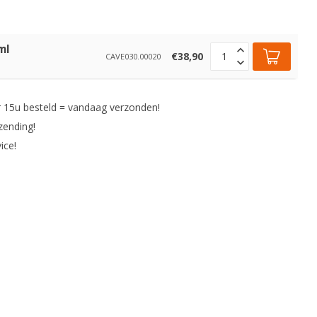
ml
€38,90
CAVE030.00020
 15u besteld = vandaag verzonden!
zending!
ice!