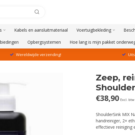
s
Kabels en aansluitmateriaal
Voertuigbekleding
Besch
biedingen
Opbergsystemen
Hoe lang is mijn pakket onderwe
Wereldwijde verzending!
Uit
Zeep, re
Shoulder
€38,90
Excl. btw
ShoulderSink MIX Na
handreiniger, 2× eth
effectieve reiniging 