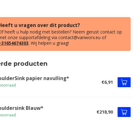
Heeft u vragen over dit product?
Of heeft u hulp nodig met bestellen? Neem gerust contact op
met onze supportafdeling via
contact@vanworx.eu
of
+31654674303
. Wij helpen u graag!
erde producten
oulderSink papier navulling*
€6,91
voorraad
ouldersink Blauw*
€218,90
voorraad