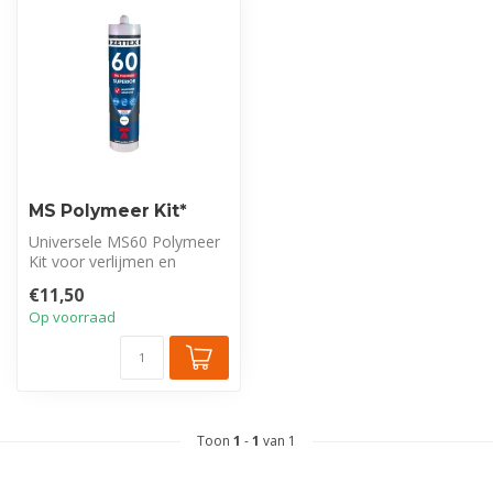
MS Polymeer Kit*
Universele MS60 Polymeer
Kit voor verlijmen en
afdichten. Biedt perfecte,
€11,50
sterke...
Op voorraad
Toon
1
-
1
van 1