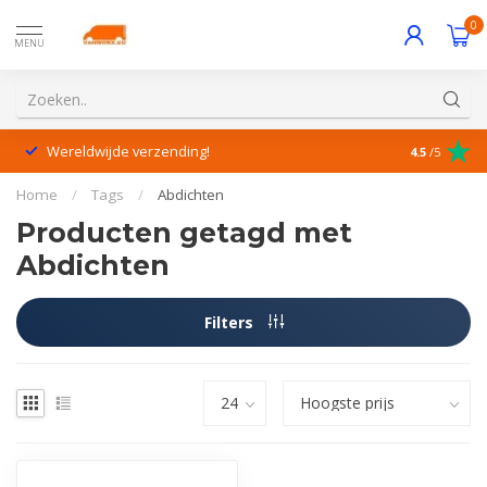
0
MENU
Wereldwijde verzending!
Uitstekende
4.5
/5
Home
/
Tags
/
Abdichten
Producten getagd met
Abdichten
Filters