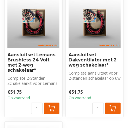
Aansluitset Lemans
Aansluitset
Brushless 24 Volt
Dakventilator met 2-
met 2-weg
weg schakelaar*
schakelaar*
Complete aansluitset voor
Complete 2-Standen
2-standen schakelaar op uw
Schakelaarkit voor Lemans
dakventilator. Met 8 mtr
Brushless 24V. Biedt
ka...
€51,75
€51,75
simpele AAN/UI...
Op voorraad
Op voorraad