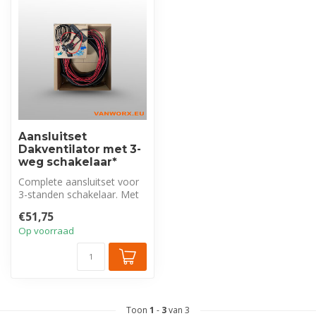
Aansluitset
Dakventilator met 3-
weg schakelaar*
Complete aansluitset voor
3-standen schakelaar. Met
8 mtr kabel, ribbelslang en
€51,75
...
Op voorraad
Toon
1
-
3
van 3