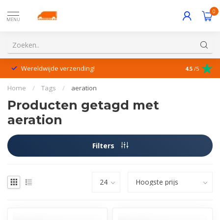
0
MENU
Wereldwijde verzending!
Uitstekende
4.5
/5
Home
/
Tags
/
aeration
Producten getagd met
aeration
Filters