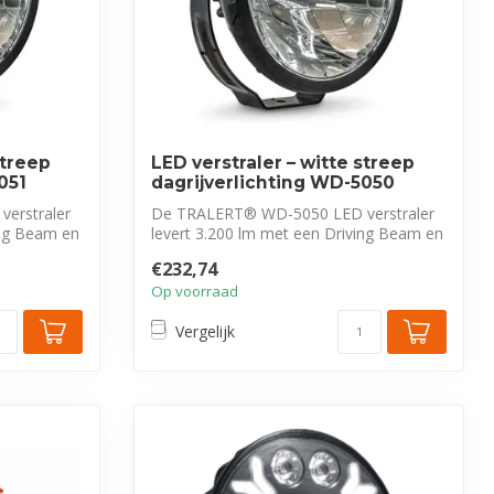
streep
LED verstraler – witte streep
051
dagrijverlichting WD-5050
erstraler
De TRALERT® WD-5050 LED verstraler
ing Beam en
levert 3.200 lm met een Driving Beam en
uniek...
€232,74
Op voorraad
Vergelijk