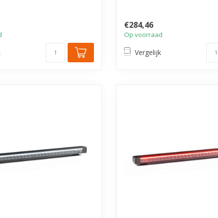
da...
€284,46
d
Op voorraad
k
Vergelijk