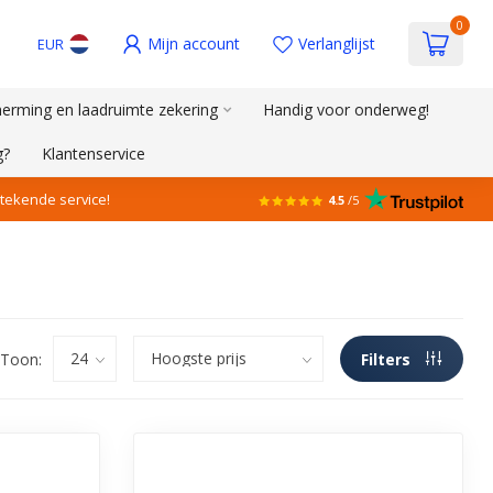
0
Mijn account
Verlanglijst
EUR
erming en laadruimte zekering
Handig voor onderweg!
g?
Klantenservice
stekende service!
4.5
/5
Toon:
Filters