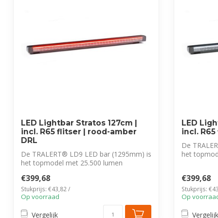
LED Lightbar Stratos 127cm |
LED Ligh
incl. R65 flitser | rood-amber
incl. R65
DRL
De TRALER
De TRALERT® LD9 LED bar (1295mm) is
het topmod
het topmodel met 25.500 lumen
lichtopbreng
lichtopbrengst...
€399,68
€399,68
Stukprijs: €43,82 /
Stukprijs: €43
Op voorraad
Op voorraa
Vergelijk
Vergelij