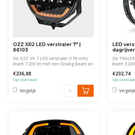
OZZ XR2 LED verstraler 7″ |
LED verst
88103
dagrijve
De OZZ XR 7 LED verstraler (178 mm)
De TRALER
levert 7.200 lm met een Driving Beam en
levert 3.20
duo-...
uniek...
€236,88
€232,74
Op voorraad
Op voorraa
Vergelijk
Vergelij