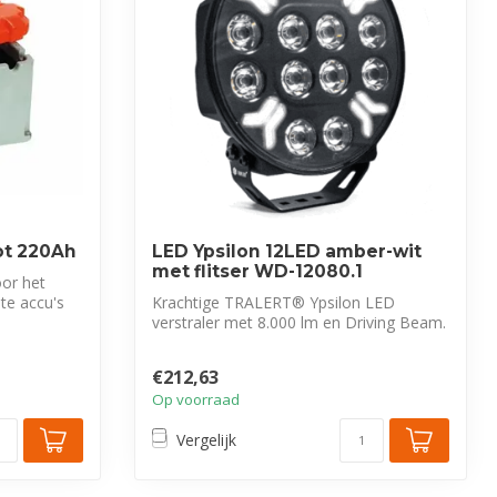
ot 220Ah
LED Ypsilon 12LED amber-wit
met flitser WD-12080.1
or het
ote accu's
Krachtige TRALERT® Ypsilon LED
verstraler met 8.000 lm en Driving Beam.
Voorzien...
€212,63
Op voorraad
Vergelijk