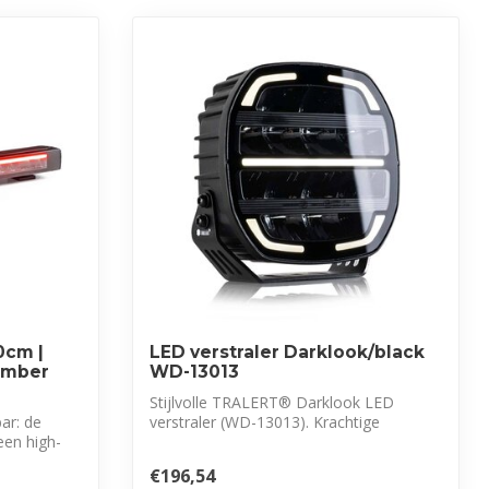
0cm |
LED verstraler Darklook/black
-amber
WD-13013
Stijlvolle TRALERT® Darklook LED
ar: de
verstraler (WD-13013). Krachtige
een high-
lichtopbrengst...
€196,54