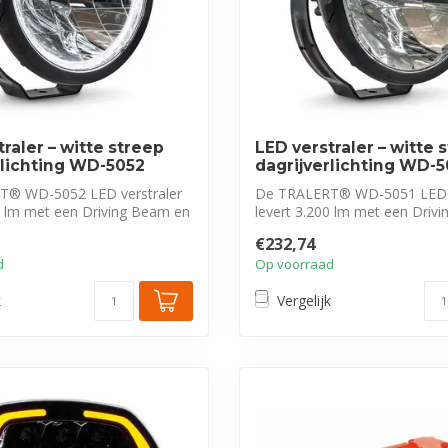
raler – witte streep
LED verstraler – witte 
rlichting WD-5052
dagrijverlichting WD-5
T® WD-5052 LED verstraler
De TRALERT® WD-5051 LED v
0 lm met een Driving Beam en
levert 3.200 lm met een Driv
uniek...
€232,74
d
Op voorraad
k
Vergelijk