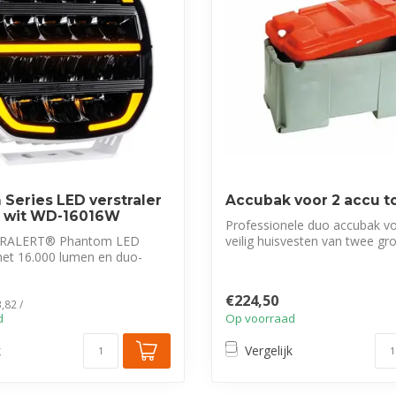
Series LED verstraler
Accubak voor 2 accu t
k wit WD-16016W
Professionele duo accubak vo
 TRALERT® Phantom LED
veilig huisvesten van twee gr
met 16.000 lumen en duo-
(120A...
e...
€224,50
,82 /
d
Op voorraad
k
Vergelijk