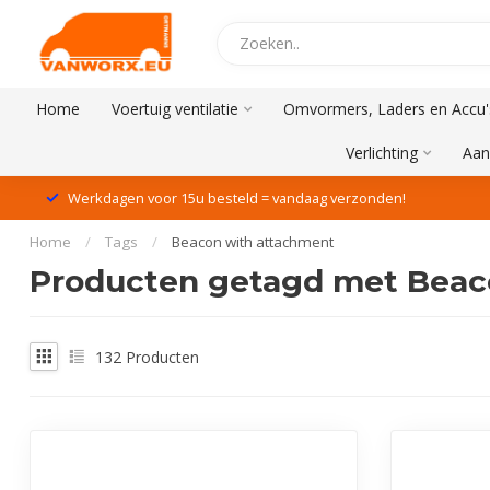
Home
Voertuig ventilatie
Omvormers, Laders en Accu'
Verlichting
Aan
Werkdagen voor 15u besteld = vandaag verzonden!
Home
/
Tags
/
Beacon with attachment
Producten getagd met Beac
132
Producten