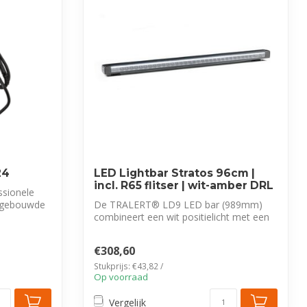
24
LED Lightbar Stratos 96cm |
incl. R65 flitser | wit-amber DRL
ssionele
ingebouwde
De TRALERT® LD9 LED bar (989mm)
combineert een wit positielicht met een
krachtig...
€308,60
Stukprijs: €43,82 /
Op voorraad
Vergelijk