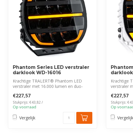
Phantom Series LED verstraler
Phantom 
darklook WD-16016
darkloo
Krachtige TRALERT® Phantom LED
Krachtige
verstraler met 16.000 lumen en duo-
verstraler 
color dagrijve...
color dagrijv
€227,57
€227,57
Stukprijs: €43,82 /
Stukprijs: €43
Op voorraad
Op voorraa
Vergelijk
Vergelij