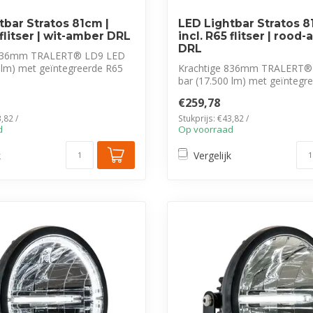
tbar Stratos 81cm |
LED Lightbar Stratos 8
 flitser | wit-amber DRL
incl. R65 flitser | rood
DRL
 836mm TRALERT® LD9 LED
 lm) met geïntegreerde R65
Krachtige 836mm TRALERT®
bar (17.500 lm) met geïntegr
flitser e...
€259,78
,82 /
Stukprijs: €43,82 /
d
Op voorraad
k
Vergelijk