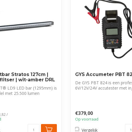
tbar Stratos 127cm |
GYS Accumeter PBT 8
 flitser | wit-amber DRL
De GYS PBT 824 is een profe
T® LD9 LED bar (1295mm) is
6V/12V/24V accutester met 
el met 25.500 lumen
printer...
st...
€379,00
,82 /
d
Op voorraad
k
Vergelijk