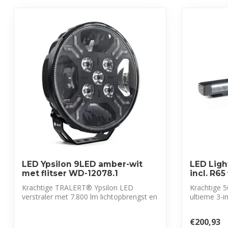
LED Ypsilon 9LED amber-wit
LED Ligh
met flitser WD-12078.1
incl. R65
Krachtige TRALERT® Ypsilon LED
Krachtige 5
verstraler met 7.800 lm lichtopbrengst en
ultieme 3-i
Driving...
perform...
€200,93