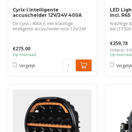
Cyrix-i intelligente
LED Ligh
accuscheider 12V/24V 400A
incl. R65
De Cyrix-i 400A is een krachtige
Krachtige
intelligente accuscheider voor 12V/24V
bar (17.500
systemen...
flitser e...
€259,78
€275,00
Stukprijs: €43
Op voorraad
Op voorraa
Vergelijk
Vergelij