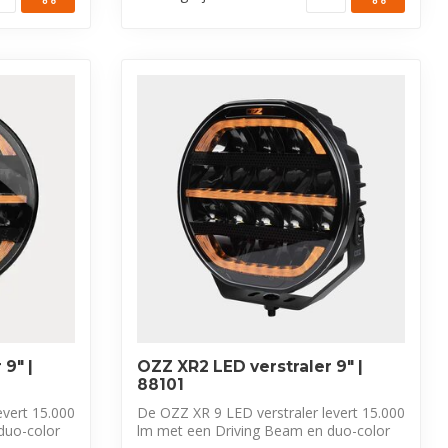
9″ |
OZZ XR2 LED verstraler 9″ |
88101
evert 15.000
De OZZ XR 9 LED verstraler levert 15.000
duo-color
lm met een Driving Beam en duo-color