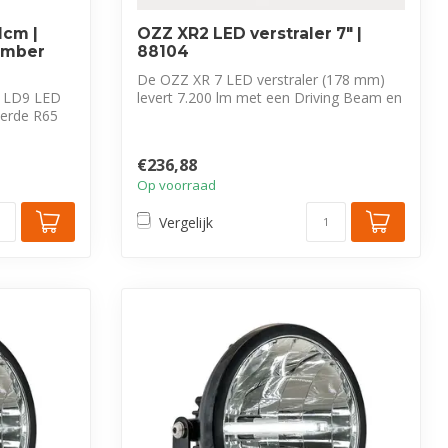
1cm |
OZZ XR2 LED verstraler 7″ |
-amber
88104
De OZZ XR 7 LED verstraler (178 mm)
 LD9 LED
levert 7.200 lm met een Driving Beam en
eerde R65
duo-...
€236,88
Op voorraad
Vergelijk