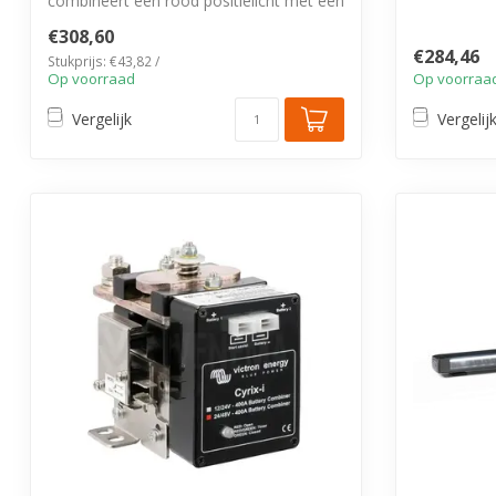
combineert een rood positielicht met een
dyn...
krachti...
€308,60
€284,46
Stukprijs: €43,82 /
Op voorraad
Op voorraa
Vergelijk
Vergelij