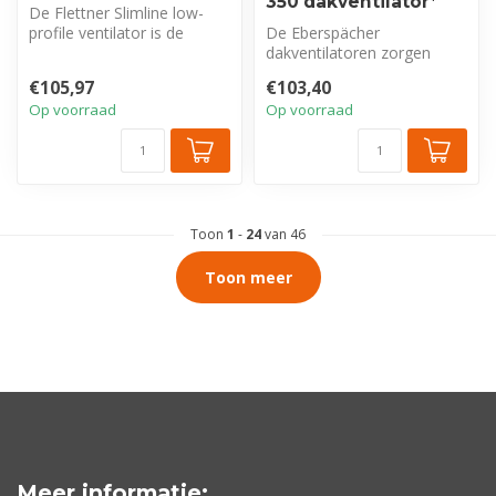
350 dakventilator*
De Flettner Slimline low-
profile ventilator is de
De Eberspächer
nieuwste toevoeging aan
dakventilatoren zorgen
het Fl...
voor een optimale ventilatie
€105,97
€103,40
van het voert...
Op voorraad
Op voorraad
Toon
1
-
24
van 46
Toon meer
Meer informatie: