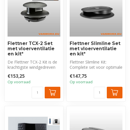
Flettner TCX-2 Set
Flettner Slimline Set
met vloerventilatie
met vloerventilatie
en kit*
en kit*
De Flettner TCX-2 Kit is de
Flettner Slimline Kit:
krachtigste windgedreven
Complete set voor optimale
ventilator (2x de 2000). Co...
230V ventilatie in boten,
€153,25
€147,75
trai...
Op voorraad
Op voorraad