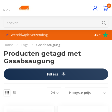
0
MENU
Wereldwijde verzending!
Uitstekende
4.5
/5
Home
/
Tags
/
Gasabsaugung
Producten getagd met
Gasabsaugung
Filters