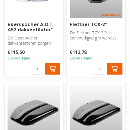
Eberspächer A.D.T.
Flettner TCX-2*
452 dakventilator*
De Flettner TCX-2 ™ is
De Eberspächer
eenvoudigweg 's werelds
dakventilatoren zorgen
meest geavanceerde door
voor een optimale ventilatie
de wind a...
€115,50
€112,78
van het voert...
Op voorraad
Op voorraad