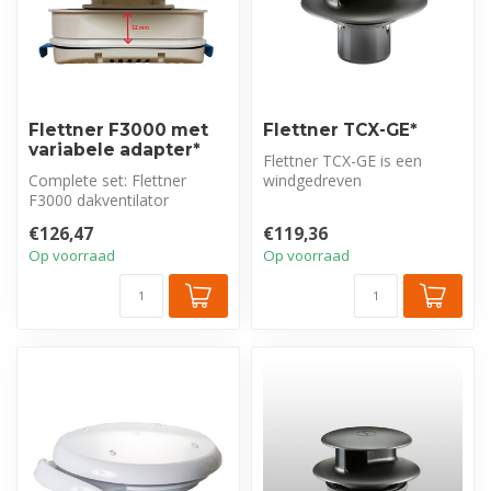
Flettner F3000 met
Flettner TCX-GE*
variabele adapter*
Flettner TCX-GE is een
Complete set: Flettner
windgedreven
F3000 dakventilator
onderhoudsvrije ventilator.
inclusief variabele adapter.
Ideaal voor het ...
€126,47
€119,36
Ideaal v...
Op voorraad
Op voorraad