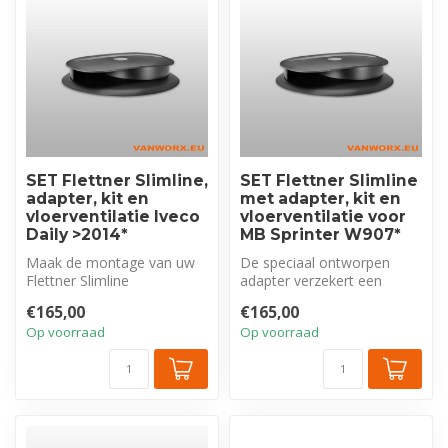
SET Flettner Slimline,
SET Flettner Slimline
adapter, kit en
met adapter, kit en
vloerventilatie Iveco
vloerventilatie voor
Daily >2014*
MB Sprinter W907*
Maak de montage van uw
De speciaal ontworpen
Flettner Slimline
adapter verzekert een
dakventilator op uw Iveco
naadloze en stevige
€165,00
€165,00
Daily eenvoud...
bevestiging van ...
Op voorraad
Op voorraad