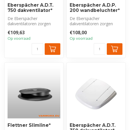
Eberspächer A.D.T.
Eberspächer A.D.P.
750 dakventilator*
200 wandbeluchter*
De Eberspächer
De Eberspächer
dakventilatoren zorgen
dakventilatoren zorgen
voor een optimale ventilatie
voor een optimale ventilatie
€109,63
€108,00
van het voert...
van het voert...
Op voorraad
Op voorraad
Flettner Slimline*
Eberspächer A.D.T.