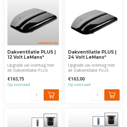
Dakventilatie PLUS |
Dakventilatie PLUS |
12 Volt LeMans*
24 Volt LeMans*
Upgrade uw voertuig met
Upgrade uw voertuig met
de Dakventilatie PLUS
de Dakventilatie PLUS
LeMans elektrische
LeMans elektrische
€163,75
€163,00
dakventilator v...
dakventilator v...
Op voorraad
Op voorraad