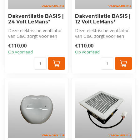
Dakventilatie BASIS |
Dakventilatie BASIS |
24 Volt LeMans*
12 Volt LeMans*
Deze elektrische ventilator
Deze elektrische ventilator
van G&C zorgt voor een
van G&C zorgt voor een
gezonde toe- en afvoer van
gezonde toe- en afvoer van
€110,00
€110,00
lu...
lu...
Op voorraad
Op voorraad