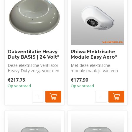
Dakventilatie Heavy
Rhiwa Elektrische
Duty BASIS | 24 Volt*
Module Easy Aero*
Deze elektrische ventilator
Met deze elektrische
Heavy Duty zorgt voor een
module maak je van een
gezonde toe- en afvoer
basis Easy Aero
€217,75
€177,90
van...
dakventilator een Ea...
Op voorraad
Op voorraad