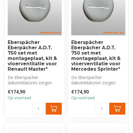
Eberspächer
Eberspächer
Eberpächer A.D.T.
Eberpächer A.D.T.
750 set met
750 set met
montageplaat, kit &
montageplaat, kit &
vloerventilatie voor
vloerventilatie voor
Renault Master*
Mercedes Sprinter*
De Eberspächer
De Eberspächer
dakventilatoren zorgen
dakventilatoren zorgen
voor een optimale ventilatie
voor een optimale ventilatie
€174,90
€174,90
van het voert...
van het voert...
Op voorraad
Op voorraad