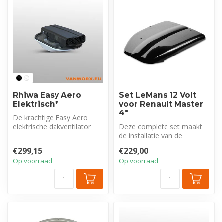
Rhiwa Easy Aero
Set LeMans 12 Volt
Elektrisch*
voor Renault Master
4*
De krachtige Easy Aero
elektrische dakventilator
Deze complete set maakt
zorgt ook bij stilstand voor
de installatie van de
vo...
krachtige LeMans 12V
€299,15
€229,00
elektrische d...
Op voorraad
Op voorraad