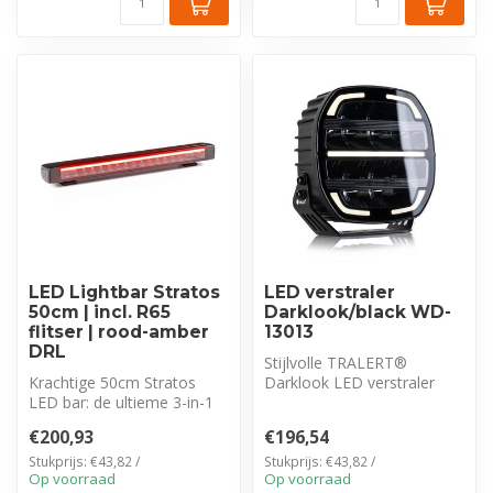
LED Lightbar Stratos
LED verstraler
50cm | incl. R65
Darklook/black WD-
flitser | rood-amber
13013
DRL
Stijlvolle TRALERT®
Krachtige 50cm Stratos
Darklook LED verstraler
LED bar: de ultieme 3-in-1
(WD-13013). Krachtige
oplossing met een high-
lichtopbrengst...
€200,93
€196,54
perform...
Stukprijs: €43,82 /
Stukprijs: €43,82 /
Op voorraad
Op voorraad