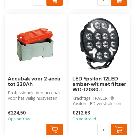
Accubak voor 2 accu
LED Ypsilon 12LED
tot 220Ah
amber-wit met flitser
WD-12080.1
Professionele duo accubak
voor het veilig huisvesten
Krachtige TRALERT®
van twee grote accu's
Ypsilon LED verstraler met
(120A...
8.000 lm en Driving Beam.
€224,50
€212,63
Voorzien...
Op voorraad
Op voorraad