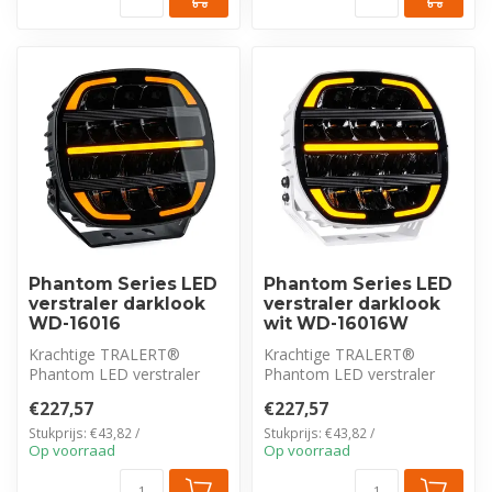
Phantom Series LED
Phantom Series LED
verstraler darklook
verstraler darklook
WD-16016
wit WD-16016W
Krachtige TRALERT®
Krachtige TRALERT®
Phantom LED verstraler
Phantom LED verstraler
met 16.000 lumen en duo-
met 16.000 lumen en duo-
€227,57
€227,57
color dagrijve...
color dagrijve...
Stukprijs: €43,82 /
Stukprijs: €43,82 /
Op voorraad
Op voorraad