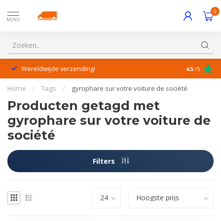
0
MENU
Wereldwijde verzending!
Uitstekende
4.5
/5
Home
/
Tags
/
gyrophare sur votre voiture de société
Producten getagd met
gyrophare sur votre voiture de
société
Filters