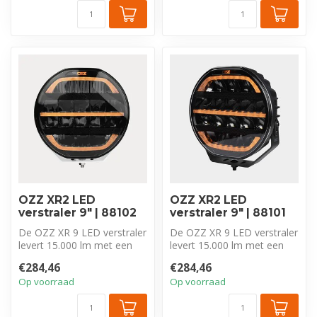
OZZ XR2 LED
OZZ XR2 LED
verstraler 9″ | 88102
verstraler 9″ | 88101
De OZZ XR 9 LED verstraler
De OZZ XR 9 LED verstraler
levert 15.000 lm met een
levert 15.000 lm met een
Driving Beam en duo-color
Driving Beam en duo-color
€284,46
€284,46
da...
da...
Op voorraad
Op voorraad