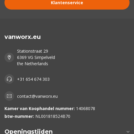
Klantenservice
vanworx.eu
Stationstraat 29
6369 VG Simpelveld
the Netherlands
+31 654 674 303
contact@vanworx.eu
Kamer van Koophandel nummer:
14068078
btw-nummer:
NL001818524B70
Openingstijden