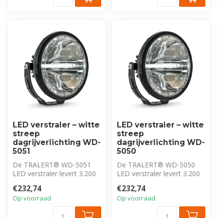
LED verstraler – witte
LED verstraler – witte
streep
streep
dagrijverlichting WD-
dagrijverlichting WD-
5051
5050
De TRALERT® WD-5051
De TRALERT® WD-5050
LED verstraler levert 3.200
LED verstraler levert 3.200
lm met een Driving Beam
lm met een Driving Beam
€232,74
€232,74
en uniek...
en uniek...
Op voorraad
Op voorraad