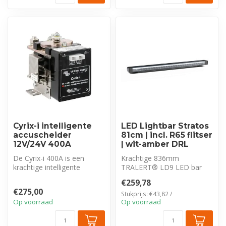
Cyrix-i intelligente
LED Lightbar Stratos
accuscheider
81cm | incl. R65 flitser
12V/24V 400A
| wit-amber DRL
De Cyrix-i 400A is een
Krachtige 836mm
krachtige intelligente
TRALERT® LD9 LED bar
accuscheider voor 12V/24V
(17.500 lm) met
€259,78
systemen...
geïntegreerde R65 flitser e...
€275,00
Stukprijs: €43,82 /
Op voorraad
Op voorraad