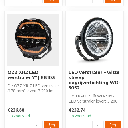
OZZ XR2 LED
LED verstraler – witte
verstraler 7″ | 88103
streep
dagrijverlichting WD-
De OZZ XR 7 LED verstraler
5052
(178 mm) levert 7.200 lm
met een Driving Beam en
De TRALERT® WD-5052
duo-...
LED verstraler levert 3.200
lm met een Driving Beam
€236,88
€232,74
en uniek...
Op voorraad
Op voorraad