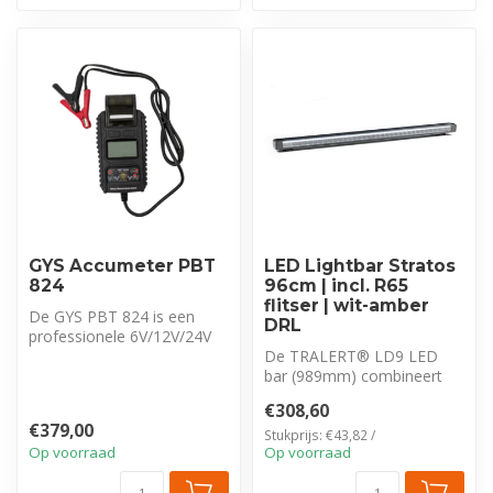
GYS Accumeter PBT
LED Lightbar Stratos
824
96cm | incl. R65
flitser | wit-amber
De GYS PBT 824 is een
DRL
professionele 6V/12V/24V
accutester met ingebouwde
De TRALERT® LD9 LED
printer...
bar (989mm) combineert
een wit positielicht met een
€308,60
krachtig...
€379,00
Stukprijs: €43,82 /
Op voorraad
Op voorraad