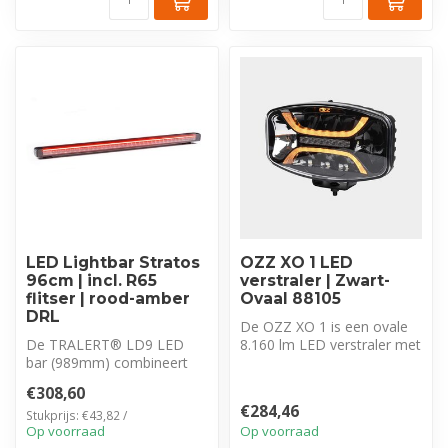
LED Lightbar Stratos
OZZ XO 1 LED
96cm | incl. R65
verstraler | Zwart-
flitser | rood-amber
Ovaal 88105
DRL
De OZZ XO 1 is een ovale
De TRALERT® LD9 LED
8.160 lm LED verstraler met
bar (989mm) combineert
Driving Beam, duo-color
een rood positielicht met
dyn...
€308,60
een krachti...
€284,46
Stukprijs: €43,82 /
Op voorraad
Op voorraad