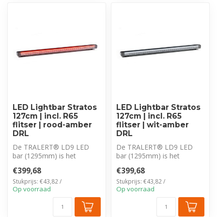
LED Lightbar Stratos
LED Lightbar Stratos
127cm | incl. R65
127cm | incl. R65
flitser | rood-amber
flitser | wit-amber
DRL
DRL
De TRALERT® LD9 LED
De TRALERT® LD9 LED
bar (1295mm) is het
bar (1295mm) is het
topmodel met 25.500
topmodel met 25.500
€399,68
€399,68
lumen lichtopbrengst...
lumen lichtopbrengst...
Stukprijs: €43,82 /
Stukprijs: €43,82 /
Op voorraad
Op voorraad