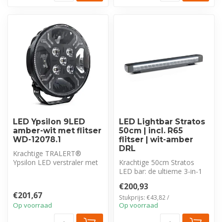
LED Ypsilon 9LED
LED Lightbar Stratos
amber-wit met flitser
50cm | incl. R65
WD-12078.1
flitser | wit-amber
DRL
Krachtige TRALERT®
Ypsilon LED verstraler met
Krachtige 50cm Stratos
7.800 lm lichtopbrengst en
LED bar: de ultieme 3-in-1
Driving...
oplossing met een high-
€200,93
perform...
€201,67
Stukprijs: €43,82 /
Op voorraad
Op voorraad