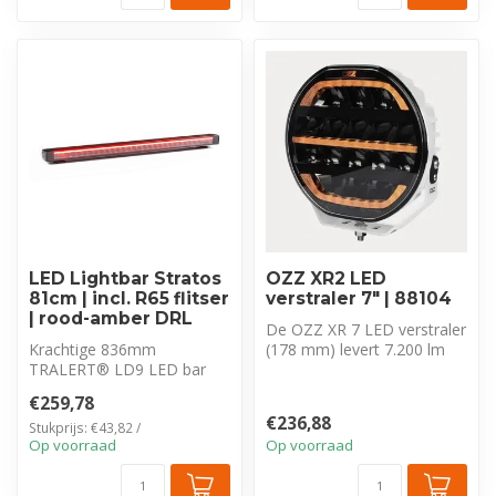
LED Lightbar Stratos
OZZ XR2 LED
81cm | incl. R65 flitser
verstraler 7″ | 88104
| rood-amber DRL
De OZZ XR 7 LED verstraler
Krachtige 836mm
(178 mm) levert 7.200 lm
TRALERT® LD9 LED bar
met een Driving Beam en
(17.500 lm) met
duo-...
€259,78
geïntegreerde R65 flitser e...
€236,88
Stukprijs: €43,82 /
Op voorraad
Op voorraad