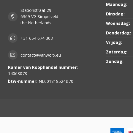
Maandag:
Stationstraat 29
Dinsdag:
6369 VG Simpelveld
the Netherlands
Woensdag:
Donderdag:
+31 654 674 303
Vrijdag:
Zaterdag:
contact@vanworx.eu
Zondag:
Kamer van Koophandel nummer:
14068078
btw-nummer:
NL001818524B70