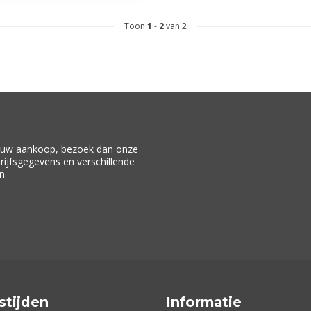
Toon
1
-
2
van 2
f uw aankoop, bezoek dan onze
drijfsgegevens en verschillende
n.
stijden
Informatie