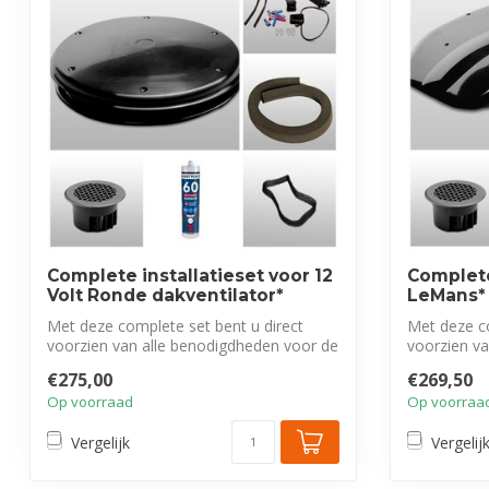
Complete installatieset voor 12
Complete 
Volt Ronde dakventilator*
LeMans*
Met deze complete set bent u direct
Met deze co
voorzien van alle benodigdheden voor de
voorzien v
vakk...
vakk...
€275,00
€269,50
Op voorraad
Op voorraa
Vergelijk
Vergelij