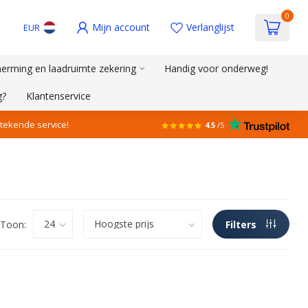
0
Mijn account
Verlanglijst
EUR
erming en laadruimte zekering
Handig voor onderweg!
g?
Klantenservice
stekende service!
4.5
/5
Toon:
Filters