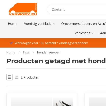
Home
Voertuig ventilatie
Omvormers, Laders en Accu'
Verlichting
Aan
Werkdagen voor 15u besteld = vandaag verzonden!
Home
/
Tags
/
hondenvervoer
Producten getagd met hond
2
Producten