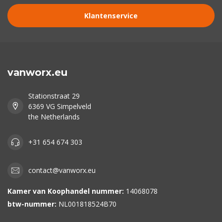
Klantenservice
vanworx.eu
Stationstraat 29
6369 VG Simpelveld
the Netherlands
+31 654 674 303
contact@vanworx.eu
Kamer van Koophandel nummer:
14068078
btw-nummer:
NL001818524B70