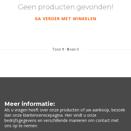
Geen producten gevonden!
GA VERDER MET WINKELEN
Toon
1
-
0
van 0
Meer informatie:
Als u vragen heeft over onze producten of uw aankoop, bezoek
dan onze klantenservicepagina. Hier vindt u onze
bedrijfsgegevens en verschillende manieren om contact met
ons op te nemen.