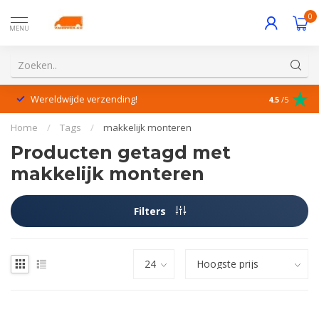
0
MENU
Wereldwijde verzending!
Uitstekende
4.5
/5
Home
/
Tags
/
makkelijk monteren
Producten getagd met
makkelijk monteren
Filters