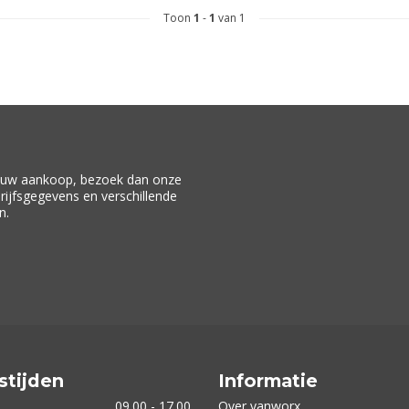
Toon
1
-
1
van 1
f uw aankoop, bezoek dan onze
drijfsgegevens en verschillende
n.
stijden
Informatie
09.00 - 17.00
Over vanworx