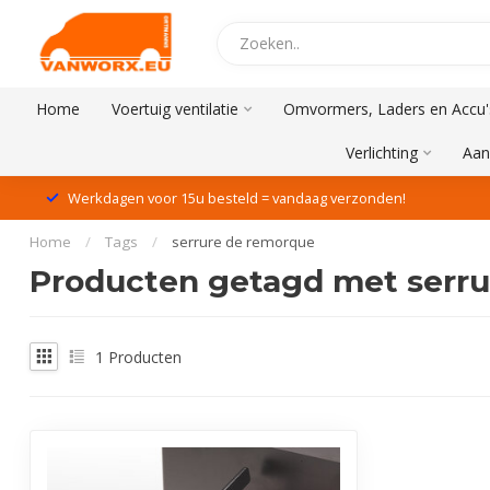
Home
Voertuig ventilatie
Omvormers, Laders en Accu'
Verlichting
Aan
Werkdagen voor 15u besteld = vandaag verzonden!
Home
/
Tags
/
serrure de remorque
Producten getagd met serr
1
Producten