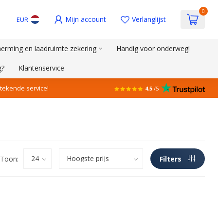
0
Mijn account
Verlanglijst
EUR
erming en laadruimte zekering
Handig voor onderweg!
g?
Klantenservice
stekende service!
4.5
/5
Toon:
Filters