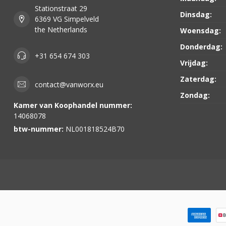
Stationstraat 29
Dinsdag:
6369 VG Simpelveld
the Netherlands
Woensdag:
Donderdag:
+31 654 674 303
Vrijdag:
Zaterdag:
contact@vanworx.eu
Zondag:
Kamer van Koophandel nummer:
14068078
btw-nummer:
NL001818524B70