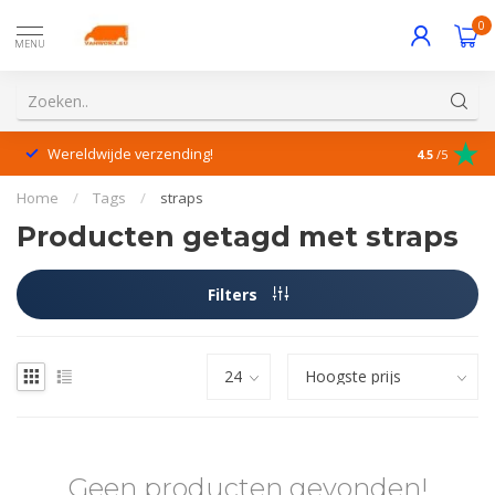
0
MENU
Wereldwijde verzending!
Uitstekende
4.5
/5
Home
/
Tags
/
straps
Producten getagd met straps
Filters
Geen producten gevonden!