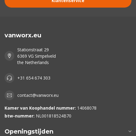
Klantenservice
vanworx.eu
Stationstraat 29
6369 VG Simpelveld
the Netherlands
+31 654 674 303
contact@vanworx.eu
Kamer van Koophandel nummer:
14068078
btw-nummer:
NL001818524B70
Openingstijden