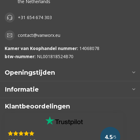
the Netherlands
+31 654 674 303
contact@vanworx.eu
Kamer van Koophandel nummer:
14068078
btw-nummer:
NL001818524B70
Openingstijden
Informatie
Klantbeoordelingen
4.5
/5