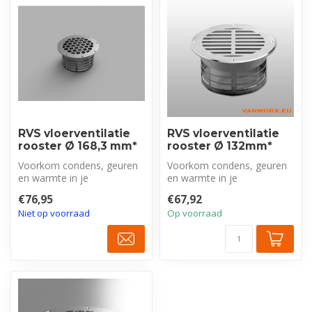
RVS vloerventilatie
RVS vloerventilatie
rooster Ø 168,3 mm*
rooster Ø 132mm*
Voorkom condens, geuren
Voorkom condens, geuren
en warmte in je
en warmte in je
bedrijfswagen met dit
bedrijfswagen met dit
€76,95
€67,92
robuuste RVS vloer...
robuuste RVS vloer...
Niet op voorraad
Op voorraad