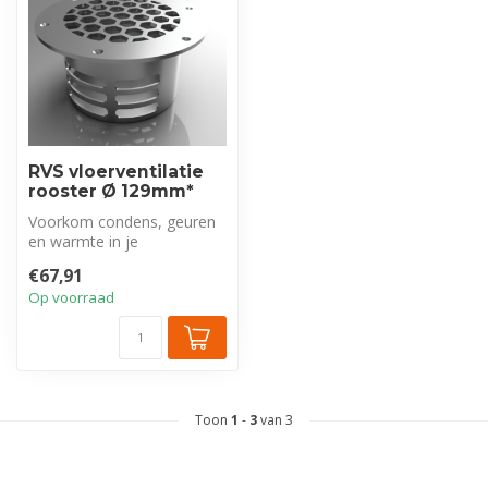
RVS vloerventilatie
rooster Ø 129mm*
Voorkom condens, geuren
en warmte in je
bedrijfswagen met dit
€67,91
robuuste RVS vloer...
Op voorraad
Toon
1
-
3
van 3