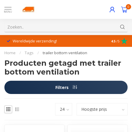
0
MENU
Wereldwijde verzending!
Uitstekende
4.5
/5
Home
/
Tags
/
trailer bottom ventilation
Producten getagd met trailer
bottom ventilation
Filters