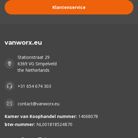
Klantenservice
vanworx.eu
Stationstraat 29
6369 VG Simpelveld
the Netherlands
+31 654 674 303
contact@vanworx.eu
Kamer van Koophandel nummer:
14068078
btw-nummer:
NL001818524B70