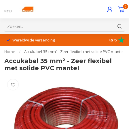
0
MENU
Wereldwijde verzending!
Uitstekende
4.5
/5
Home
/
Accukabel 35 mm² - Zeer flexibel met solide PVC mantel
Accukabel 35 mm² - Zeer flexibel
met solide PVC mantel