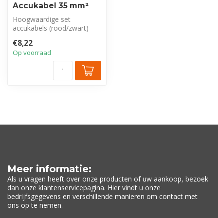
Accukabel 35 mm²
Hoogwaardige set
accukabels (rood/zwart)
van 35 mm² . Zeer flexibel
€8,22
en voorzien ...
Op voorraad
Meer informatie:
Als u vragen heeft over onze producten of uw aankoop, bezoek
dan onze klantenservicepagina. Hier vindt u onze
bedrijfsgegevens en verschillende manieren om contact met
ons op te nemen.