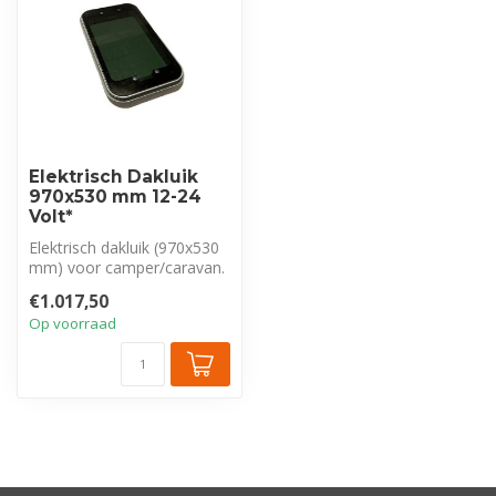
Elektrisch Dakluik
970x530 mm 12-24
Volt*
Elektrisch dakluik (970x530
mm) voor camper/caravan.
Met getinte koepel voor
€1.017,50
pri...
Op voorraad