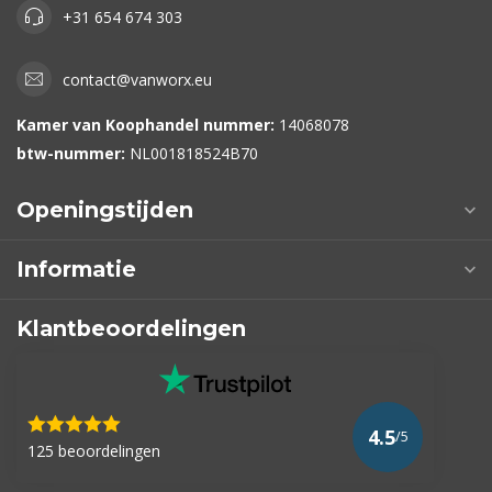
+31 654 674 303
contact@vanworx.eu
Kamer van Koophandel nummer:
14068078
btw-nummer:
NL001818524B70
Openingstijden
Informatie
Klantbeoordelingen
4.5
/5
125 beoordelingen