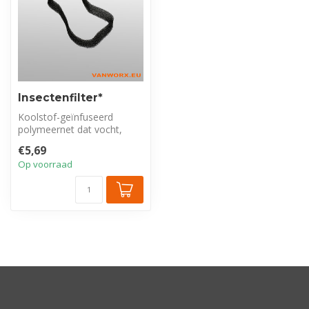
Insectenfilter*
Koolstof-geïnfuseerd
polymeernet dat vocht,
sneeuw en insecten in de
€5,69
ventilatieo...
Op voorraad