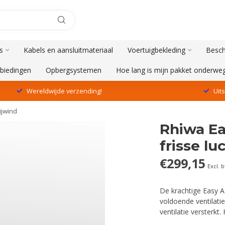
s
Kabels en aansluitmateriaal
Voertuigbekleding
Besch
biedingen
Opbergsystemen
Hoe lang is mijn pakket onderwe
Wereldwijde verzending!
Uit
ijwind
Rhiwa Eas
frisse lu
€299,15
Excl. 
De krachtige Easy Ae
voldoende ventilatie
ventilatie versterk