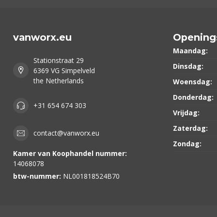
vanworx.eu
Opening
Maandag:
Stationstraat 29
Dinsdag:
6369 VG Simpelveld
the Netherlands
Woensdag:
Donderdag:
+31 654 674 303
Vrijdag:
Zaterdag:
contact@vanworx.eu
Zondag:
Kamer van Koophandel nummer:
14068078
btw-nummer:
NL001818524B70