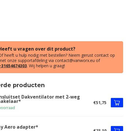
Heeft u vragen over dit product?
Of heeft u hulp nodig met bestellen? Neem gerust contact op
met onze supportafdeling via
contact@vanworx.eu
of
+31654674303
. Wij helpen u graag!
erde producten
nsluitset Dakventilator met 2-weg
hakelaar*
€51,75
voorraad
sy Aero adapter*
€23,10