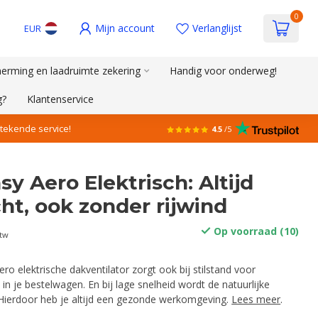
0
Mijn account
Verlanglijst
EUR
erming en laadruimte zekering
Handig voor onderweg!
g?
Klantenservice
stekende service!
4.5
/5
y Aero Elektrisch: Altijd
cht, ook zonder rijwind
Op voorraad (10)
btw
ro elektrische dakventilator zorgt ook bij stilstand voor
 in je bestelwagen. En bij lage snelheid wordt de natuurlijke
t. Hierdoor heb je altijd een gezonde werkomgeving.
Lees meer
.