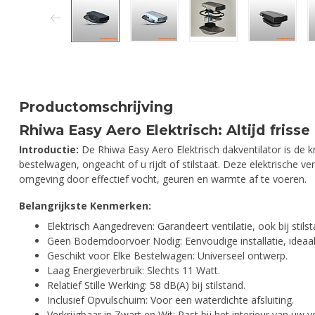
Productomschrijving
Rhiwa Easy Aero Elektrisch: Altijd frisse
Introductie:
De Rhiwa Easy Aero Elektrisch dakventilator is de k
bestelwagen, ongeacht of u rijdt of stilstaat. Deze elektrische 
omgeving door effectief vocht, geuren en warmte af te voeren.
Belangrijkste Kenmerken:
Elektrisch Aangedreven: Garandeert ventilatie, ook bij stilst
Geen Bodemdoorvoer Nodig: Eenvoudige installatie, ideaal 
Geschikt voor Elke Bestelwagen: Universeel ontwerp.
Laag Energieverbruik: Slechts 11 Watt.
Relatief Stille Werking: 58 dB(A) bij stilstand.
Inclusief Opvulschuim: Voor een waterdichte afsluiting.
Verkrijgbaar in Zwart en Wit: Past bij het interieur van uw v