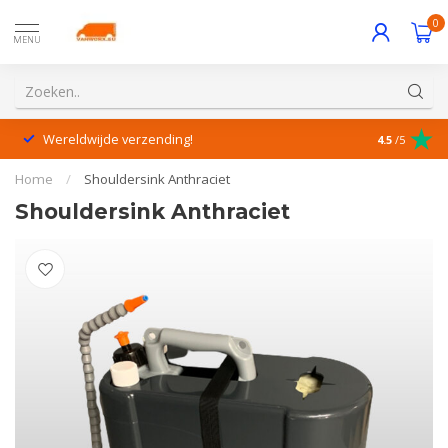
0
MENU
Wereldwijde verzending!
Uitstekende
4.5
/5
Home
/
Shouldersink Anthraciet
Shouldersink Anthraciet