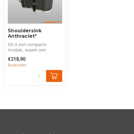
Shouldersink
Anthraciet*
Dit is een compacte
module, waarin een
complete set voor het
€218,90
wassen van de hande...
Backorder