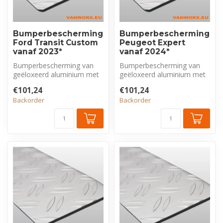
Bumperbescherming
Bumperbescherming
Ford Transit Custom
Peugeot Expert
vanaf 2023*
vanaf 2024*
Bumperbescherming van
Bumperbescherming van
geëloxeerd aluminium met
geëloxeerd aluminium met
tranenprofiel, exclusief voor
tranenprofiel, exclusief voor
€101,24
€101,24
For...
Peu...
Backorder
Backorder