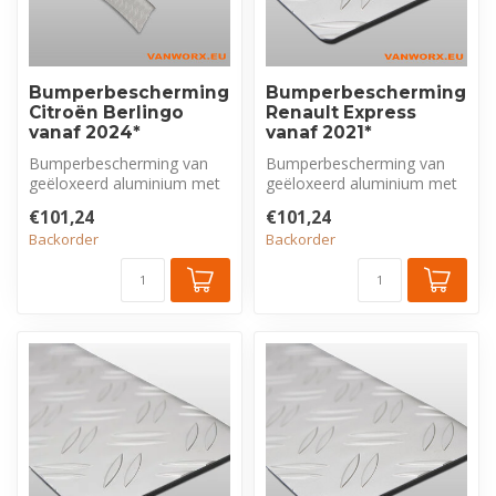
Bumperbescherming
Bumperbescherming
Citroën Berlingo
Renault Express
vanaf 2024*
vanaf 2021*
Bumperbescherming van
Bumperbescherming van
geëloxeerd aluminium met
geëloxeerd aluminium met
tranenprofiel, exclusief voor
tranenprofiel, exclusief voor
€101,24
€101,24
Ber...
Ren...
Backorder
Backorder