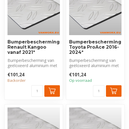
Bumperbescherming
Bumperbescherming
Renault Kangoo
Toyota ProAce 2016-
vanaf 2021*
2024*
Bumperbescherming van
Bumperbescherming van
geëloxeerd aluminium met
geëloxeerd aluminium met
tranenprofiel, exclusief voor
tranenprofiel, exclusief voor
€101,24
€101,24
Ren...
Toy...
Backorder
Op voorraad