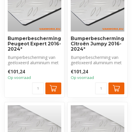
Bumperbescherming
Bumperbescherming
Peugeot Expert 2016-
Citroën Jumpy 2016-
2024*
2024*
Bumperbescherming van
Bumperbescherming van
geëloxeerd aluminium met
geëloxeerd aluminium met
tranenprofiel, exclusief voor
tranenprofiel, exclusief voor
€101,24
€101,24
Peu...
Cit...
Op voorraad
Op voorraad