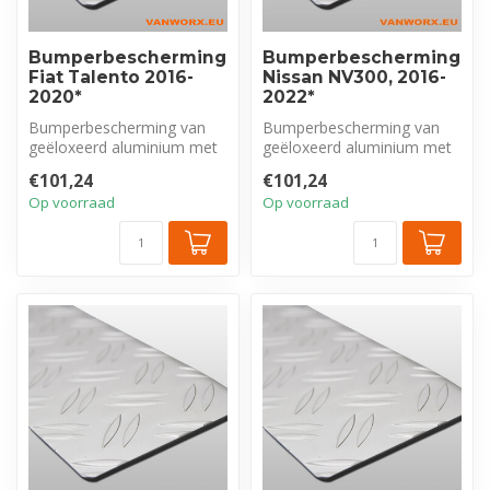
Bumperbescherming
Bumperbescherming
Fiat Talento 2016-
Nissan NV300, 2016-
2020*
2022*
Bumperbescherming van
Bumperbescherming van
geëloxeerd aluminium met
geëloxeerd aluminium met
tranenprofiel, exclusief voor
tranenprofiel, exclusief voor
€101,24
€101,24
Fia...
Nis...
Op voorraad
Op voorraad