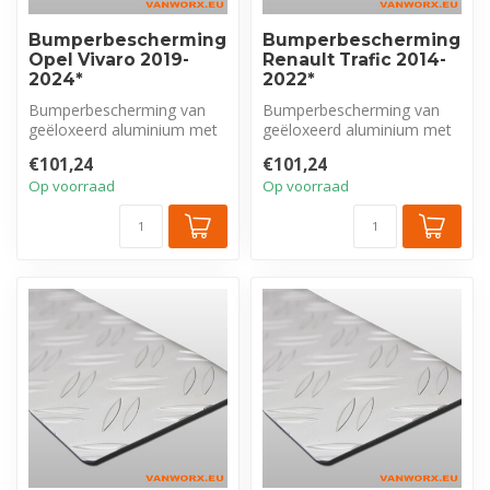
Bumperbescherming
Bumperbescherming
Opel Vivaro 2019-
Renault Trafic 2014-
2024*
2022*
Bumperbescherming van
Bumperbescherming van
geëloxeerd aluminium met
geëloxeerd aluminium met
tranenprofiel, exclusief voor
tranenprofiel, exclusief voor
€101,24
€101,24
Ope...
Ren...
Op voorraad
Op voorraad