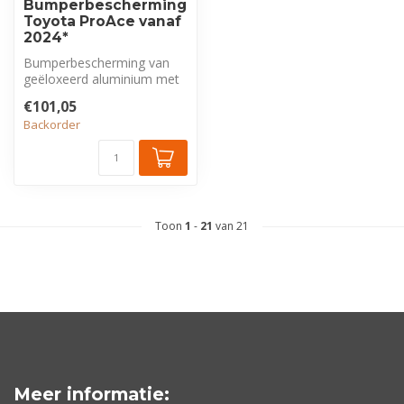
Bumperbescherming
Toyota ProAce vanaf
2024*
Bumperbescherming van
geëloxeerd aluminium met
tranenprofiel, exclusief voor
€101,05
Toy...
Backorder
Toon
1
-
21
van 21
Meer informatie: