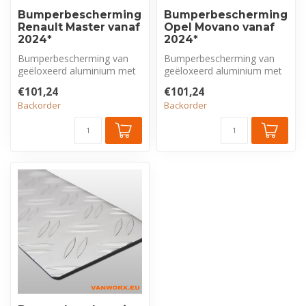
Bumperbescherming
Bumperbescherming
Renault Master vanaf
Opel Movano vanaf
2024*
2024*
Bumperbescherming van
Bumperbescherming van
geëloxeerd aluminium met
geëloxeerd aluminium met
tranenprofiel, exclusief voor
tranenprofiel, exclusief voor
€101,24
€101,24
Ren...
Ope...
Backorder
Backorder