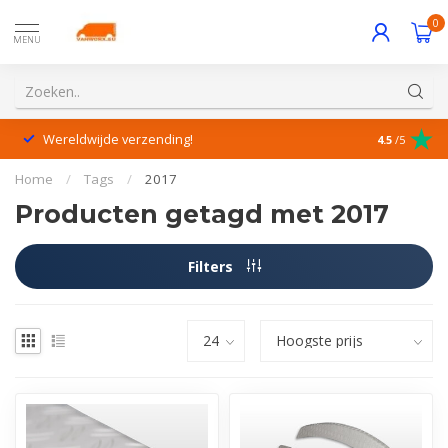
0
MENU
Wereldwijde verzending!
Uitstekende
4.5
/5
Home
/
Tags
/
2017
Producten getagd met 2017
Filters