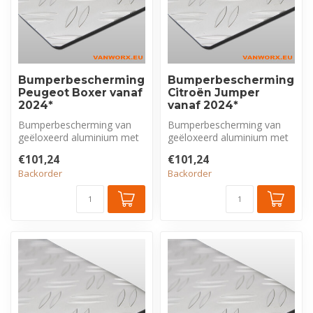
Bumperbescherming
Bumperbescherming
Peugeot Boxer vanaf
Citroën Jumper
2024*
vanaf 2024*
Bumperbescherming van
Bumperbescherming van
geëloxeerd aluminium met
geëloxeerd aluminium met
tranenprofiel, exclusief voor
tranenprofiel, exclusief voor
€101,24
€101,24
Peu...
Cit...
Backorder
Backorder