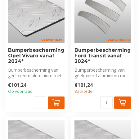
Bumperbescherming
Bumperbescherming
Opel Vivaro vanaf
Ford Transit vanaf
2024*
2024*
Bumperbescherming van
Bumperbescherming van
geëloxeerd aluminium met
geëloxeerd aluminium met
tranenprofiel, exclusief voor
tranenprofiel, exclusief voor
€101,24
€101,24
Ope...
For...
Op voorraad
Backorder