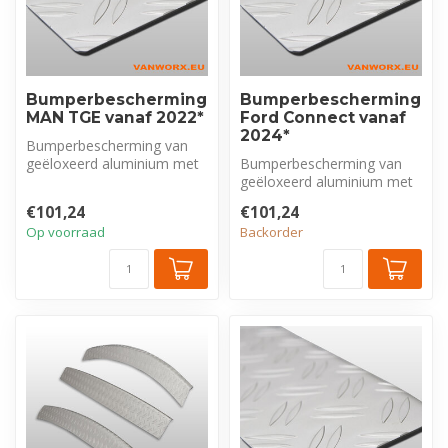
Bumperbescherming
Bumperbescherming
MAN TGE vanaf 2022*
Ford Connect vanaf
2024*
Bumperbescherming van
geëloxeerd aluminium met
Bumperbescherming van
tranenprofiel, exclusief voor
geëloxeerd aluminium met
MAN...
tranenprofiel, exclusief voor
€101,24
€101,24
For...
Op voorraad
Backorder