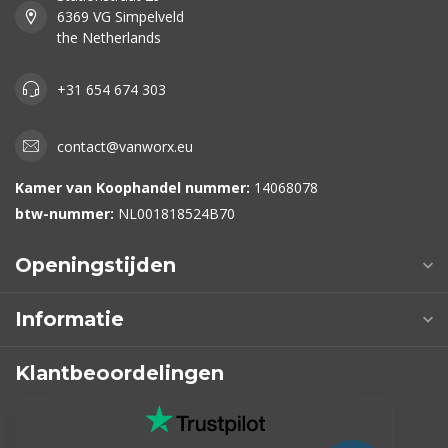
6369 VG Simpelveld
the Netherlands
+31 654 674 303
contact@vanworx.eu
Kamer van Koophandel nummer:
14068078
btw-nummer:
NL001818524B70
Openingstijden
Informatie
Klantbeoordelingen