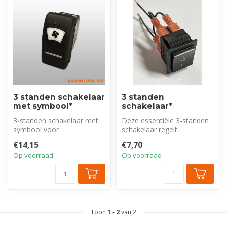
3 standen schakelaar
3 standen
met symbool*
schakelaar*
3-standen schakelaar met
Deze essentiële 3-standen
symbool voor
schakelaar regelt
ventilatieregeling: afzuigen,
nauwkeurig de functie van
€14,15
€7,70
aanzuigen of...
uw ventila...
Op voorraad
Op voorraad
Toon
1
-
2
van 2