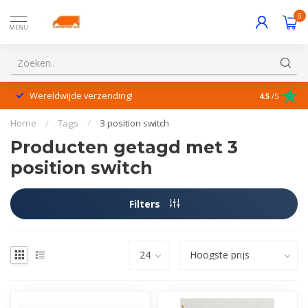
0
MENU
Wereldwijde verzending!
Uitstekende
4.5
/5
Home
/
Tags
/
3 position switch
Producten getagd met 3
position switch
Filters