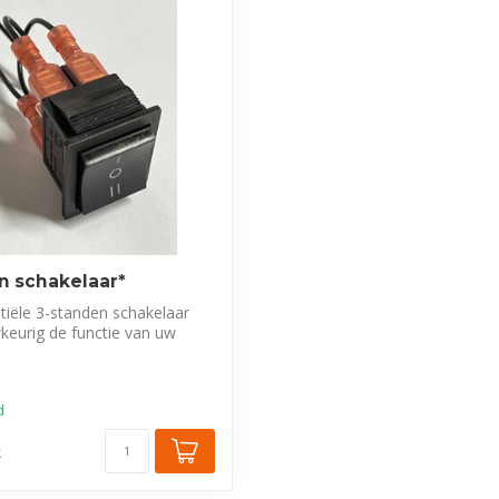
n schakelaar*
iële 3-standen schakelaar
keurig de functie van uw
d
k