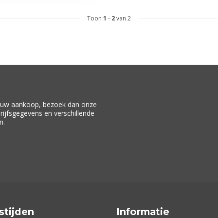
Toon
1
-
2
van 2
f uw aankoop, bezoek dan onze
drijfsgegevens en verschillende
n.
stijden
Informatie