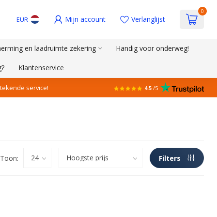
0
Mijn account
Verlanglijst
EUR
erming en laadruimte zekering
Handig voor onderweg!
g?
Klantenservice
stekende service!
4.5
/5
Toon:
Filters