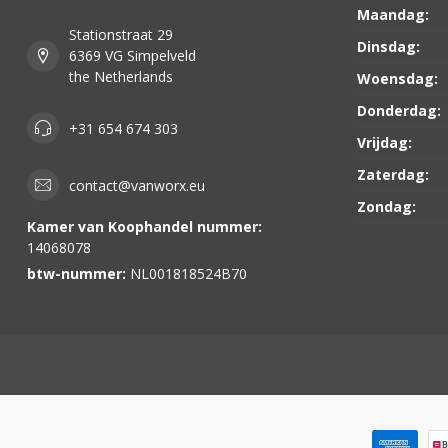
Maandag:
Stationstraat 29
Dinsdag:
6369 VG Simpelveld
the Netherlands
Woensdag:
Donderdag:
+31 654 674 303
Vrijdag:
Zaterdag:
contact@vanworx.eu
Zondag:
Kamer van Koophandel nummer:
14068078
btw-nummer:
NL001818524B70