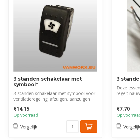
3 standen schakelaar met
3 stande
symbool*
Deze essent
3-standen schakelaar met symbool voor
regelt nauw
ventilatieregeling: afzuigen, aanzuigen
ventila...
of...
€14,15
€7,70
Op voorraad
Op voorraa
Vergelijk
Vergelij