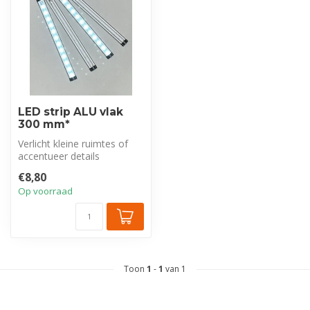
LED strip ALU vlak
300 mm*
Verlicht kleine ruimtes of
accentueer details
eenvoudig met deze
€8,80
compacte, vlakk...
Op voorraad
Toon
1
-
1
van 1