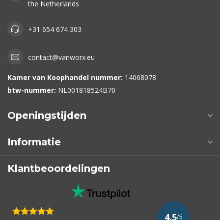
the Netherlands
+31 654 674 303
contact@vanworx.eu
Kamer van Koophandel nummer:
14068078
btw-nummer:
NL001818524B70
Openingstijden
Informatie
Klantbeoordelingen
4.5
/5