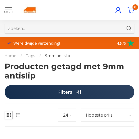
0
MENU
Wereldwijde verzending!
Uitstekende
4.5
/5
Home
/
Tags
/
9mm antislip
Producten getagd met 9mm
antislip
Filters