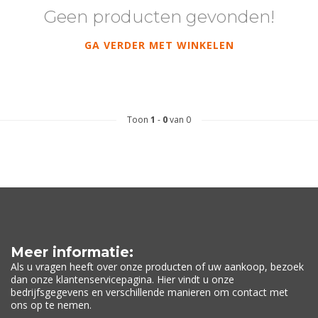
Geen producten gevonden!
GA VERDER MET WINKELEN
Toon
1
-
0
van 0
Meer informatie:
Als u vragen heeft over onze producten of uw aankoop, bezoek
dan onze klantenservicepagina. Hier vindt u onze
bedrijfsgegevens en verschillende manieren om contact met
ons op te nemen.