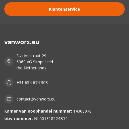
Klantenservice
vanworx.eu
Stationstraat 29
6369 VG Simpelveld
the Netherlands
+31 654 674 303
contact@vanworx.eu
Kamer van Koophandel nummer:
14068078
btw-nummer:
NL001818524B70