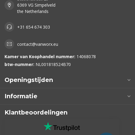
6369 VG Simpelveld
the Netherlands
+31 654 674 303
contact@vanworx.eu
Kamer van Koophandel nummer:
14068078
btw-nummer:
NL001818524B70
Openingstijden
Informatie
Klantbeoordelingen