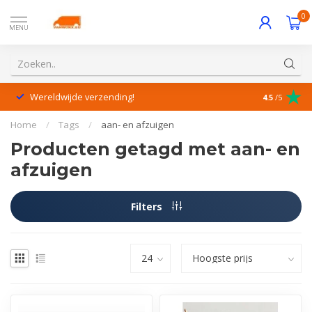
0
MENU
Wereldwijde verzending!
Uitstekende
4.5
/5
Home
/
Tags
/
aan- en afzuigen
Producten getagd met aan- en
afzuigen
Filters