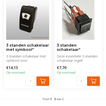
3 standen schakelaar
3 standen
met symbool*
schakelaar*
3-standen schakelaar met
Deze essentiële 3-standen
symbool voor
schakelaar regelt
ventilatieregeling: afzuigen,
nauwkeurig de functie van
€14,15
€7,70
aanzuigen of...
uw ventila...
Op voorraad
Op voorraad
Toon
1
-
2
van 2